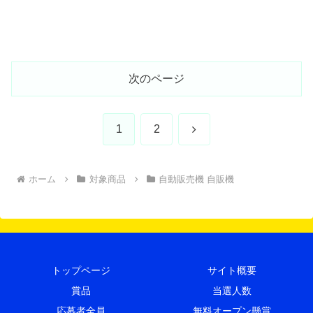
次のページ
次
1
2
へ
ホーム
対象商品
自動販売機 自販機
トップページ
サイト概要
賞品
当選人数
応募者全員
無料オープン懸賞