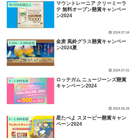
マウントレーニア クリーミーラ
50,000名様以上
テ 無料オープン懸賞キャンペー
ン2024
2024.07.04
金麦 風鈴グラス懸賞キャンペー
5,000～9,999名様
ン2024夏
2024.07.01
ロッテガム ニュージーンズ懸賞
0～1,999名様
キャンペーン2024
2024.06.29
星たべよ スヌーピー懸賞キャン
0～1,999名様
ペーン2024