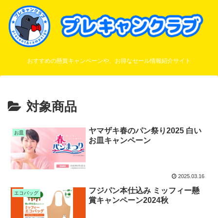
おすすめの懸賞キャンペーンや、お得なセール情報紹介サイト
対象商品
ヤマザキ春のパン祭り2025 白い
お皿
お皿キャンペーン
2025.03.16
フジパン本仕込み ミッフィー懸
エコバッグ
賞キャンペーン2024秋