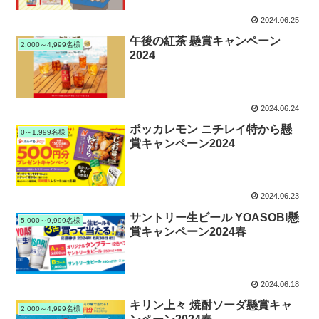
2024.06.25
午後の紅茶 懸賞キャンペーン
2,000～4,999名様
2024
2024.06.24
ポッカレモン ニチレイ特から懸
0～1,999名様
賞キャンペーン2024
2024.06.23
サントリー生ビール YOASOBI懸
5,000～9,999名様
賞キャンペーン2024春
2024.06.18
キリン上々 焼酎ソーダ懸賞キャ
2,000～4,999名様