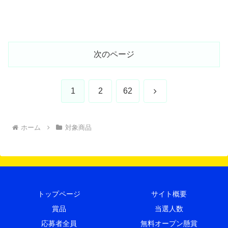
次のページ
次
1
2
62
へ
ホーム
対象商品
トップページ
サイト概要
賞品
当選人数
応募者全員
無料オープン懸賞