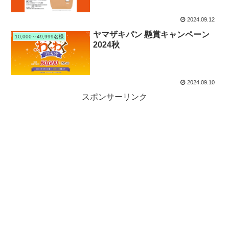
2024.09.12
ヤマザキパン 懸賞キャンペーン
10,000～49,999名様
2024秋
2024.09.10
スポンサーリンク