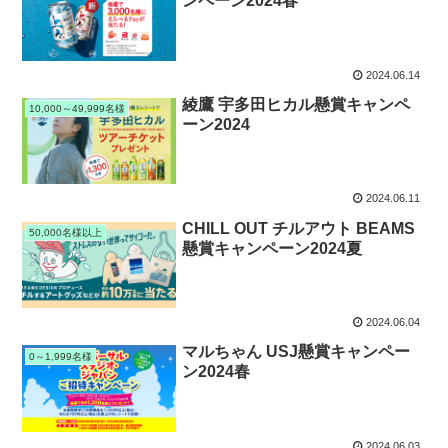
ンペーン2024春
2024.06.14
綾鷹 宇多田ヒカル懸賞キャンペ
10,000～49,999名様
ーン2024
2024.06.11
CHILL OUT チルアウト BEAMS
50,000名様以上
懸賞キャンペーン2024夏
2024.06.04
マルちゃん USJ懸賞キャンペー
0～1,999名様
ン2024春
2024.06.03