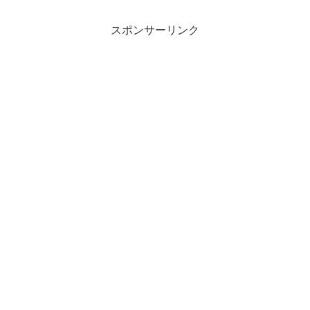
スポンサーリンク