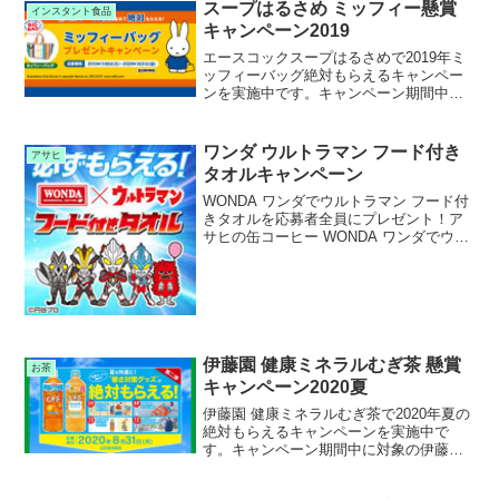
ト付きオリジナル缶マグネットが当たり
スープはるさめ ミッフィー懸賞
インスタント食品
ます。
キャンペーン2019
エースコックスープはるさめで2019年ミ
ッフィーバッグ絶対もらえるキャンペー
ンを実施中です。キャンペーン期間中に
対象のエースコックスープはるさめを購
入して応募すると、ミッフィーバッグが
絶対もらえます。
ワンダ ウルトラマン フード付き
アサヒ
タオルキャンペーン
WONDA ワンダでウルトラマン フード付
きタオルを応募者全員にプレゼント！ア
サヒの缶コーヒー WONDA ワンダでウル
トラマンキャンペーンを実施中です。キ
ャンペーン期間中に対象のWONDA ワン
ダを購入して応募すると、応募者全員に
ウルトラ...
伊藤園 健康ミネラルむぎ茶 懸賞
お茶
キャンペーン2020夏
伊藤園 健康ミネラルむぎ茶で2020年夏の
絶対もらえるキャンペーンを実施中で
す。キャンペーン期間中に対象の伊藤園
健康ミネラルむぎ茶シリーズを購入して
応募すると、冷感寝袋やステンレスボト