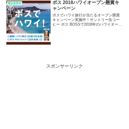
ル、保冷リュックなどが絶対もらえま
ボス 2018ハワイオープン懸賞キ
サントリー
す。
ャンペーン
ボスでハワイ旅行が当たるオープン懸賞
キャンペーン実施中！サントリー缶コー
ヒー ボス BOSSで2018年のハワイオープ
ン懸賞キャンペーンを実施中です。キャ
ンペーン期間中にツイッターまたはメー
ルアドレスで応募すると、抽選で1,100名
様に豪華...
スポンサーリンク