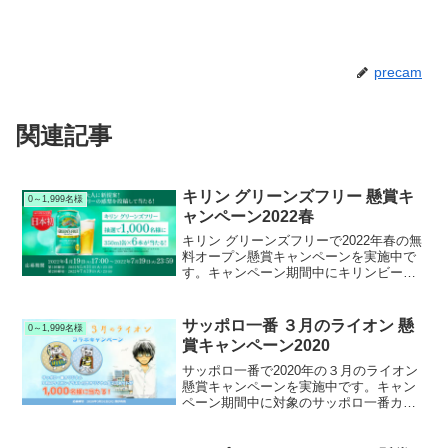
precam
関連記事
キリン グリーンズフリー 懸賞キ
0～1,999名様
ャンペーン2022春
キリン グリーンズフリーで2022年春の無
料オープン懸賞キャンペーンを実施中で
す。キャンペーン期間中にキリンビール
公式Twitterアカウントをフォロー＆ツイ
ートして応募すると、抽選で1,000名様に
キリン グリーンズフリー 350ml缶 x ６本
サッポロ一番 ３月のライオン 懸
0～1,999名様
セットが当たります。
賞キャンペーン2020
サッポロ一番で2020年の３月のライオン
懸賞キャンペーンを実施中です。キャン
ペーン期間中に対象のサッポロ一番カッ
プ麺シリーズを購入して応募すると、抽
選で1,000名様に３月のライオン イラス