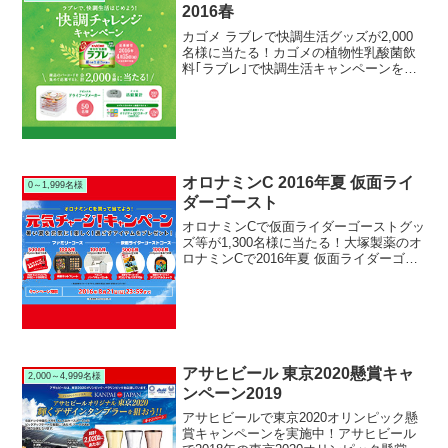
2016春
カゴメ ラブレで快調生活グッズが2,000
名様に当たる！カゴメの植物性乳酸菌飲
料｢ラブレ｣で快調生活キャンペーンを実
施中です。キャンペーン期間中に対象の
｢ラブレ｣を購入して応募すると抽選で
2,000名様に｢ドライフードメーカー｣など
の快調生...
オロナミンC 2016年夏 仮面ライ
0～1,999名様
ダーゴースト
オロナミンCで仮面ライダーゴーストグッ
ズ等が1,300名様に当たる！大塚製薬のオ
ロナミンCで2016年夏 仮面ライダーゴー
スト元気チャージ！キャンペーンを実施
中です。キャンペーン期間中に対象のオ
ロナミンCを購入して応募すると、抽選で
1,30...
アサヒビール 東京2020懸賞キャ
2,000～4,999名様
ンペーン2019
アサヒビールで東京2020オリンピック懸
賞キャンペーンを実施中！アサヒビール