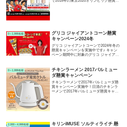
で2018年の東京2020オリンピック懸賞キ
ャンペーンを実施中です。キャンペーン
期間中に対象商品のアサヒスーパードラ
イ・アサヒ生ビール・クリアアサヒを購
入すると、2...
グリコ ジャイアントコーン懸賞
0～1,999名様
キャンペーン2024冬
グリコ ジャイアントコーンで2024年冬の
懸賞キャンペーンを実施中です♪ キャン
ペーン期間中に対象のグリコ ジャイアン
トコーンを購入して応募すると、抽選で
500名様にジャイアントコーン限定ゴール
ドパッケージが当たります。
チキンラーメン 2017バルミュー
0～1,999名様
ダ懸賞キャンペーン
チキンラーメンで2017年バルミューダ懸
賞キャンペーン実施中！日清のチキンラ
ーメンで2017年バルミューダ懸賞キャン
ペーンを実施中です。キャンペーン期間
中に対象の日清チキンラーメンを購入し
て応募すると、抽選で1,000名様にチキン
ラーメン限...
キリンiMUSE ソルティライチ 懸
2,000～4,999名様