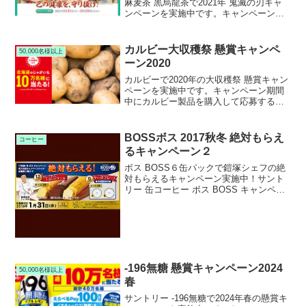
麻麦茶 黒烏龍茶で2021年 鬼滅の刃キャ
ンペーンを実施中です。キャンペーン期
間中にLINEで無料応募・対象商品を購入
するとサントリー特茶無料引換クーポン
や鬼滅の刃 数量限定ランチボックスがも
カルビー大収穫祭 懸賞キャンペ
50,000名様以上
らえます。
ーン2020
カルビーで2020年の大収穫祭 懸賞キャン
ペーンを実施中です。キャンペーン期間
中にカルビー製品を購入して応募する
と、抽選で10万名様に北海道じゃがいも
とオリジナルランチバッグが当たりま
す。
BOSSボス 2017秋冬 絶対もらえ
コーヒー
るキャンペーン２
ボス BOSS６缶パックで鎧塚シェフの絶
対もらえるキャンペーン実施中！サント
リー 缶コーヒー ボス BOSS キャンペー
ン６缶パックで2017年秋冬の鎧塚シェフ
監修 絶対もらえる懸賞キャンペーンを実
施中です。キャンペーン期間中に対象の
サント...
-196無糖 懸賞キャンペーン2024
50,000名様以上
春
サントリー -196無糖で2024年春の懸賞キ