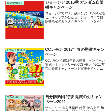
ジョージア 2016秋 ガンダム自販
50,000名様以上
機キャンペーン
ジョージアで120万名様にガンダム限定モ
ビルキャップが当たる！ジョージアで自
販機限定のガンダムキャンペーンを2016
年秋も実施中です。キャンペーン期間中
に対象のジョージアコーヒーを自販機で
購入すると、その場で120万名様に全６種
類各機能付き...
CCレモン 2017年春の懸賞キャン
2,000～4,999名様
ペーン
CCレモンで2017年春の懸賞キャンペーン
実施中！サントリーのCCレモンで2017年
春の懸賞キャンペーンを実施中です。キ
ャンペーン期間中に対象のCCレモンを購
入して当たりが出たら、WEBから応募で
CCレモン限定運動会必勝グッズがもらえ
ます。...
自分防衛団 特茶 鬼滅の刃キャン
50,000名様以上
ペーン2021
サントリー 自分防衛団 特茶 伊右衛門 胡