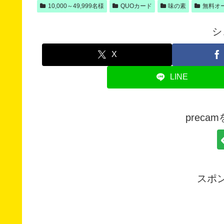
10,000～49,999名様
QUOカード
味の素
無料オ
シ
X
LINE
prec
スポ