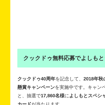
クックドゥ無料応募でよしもと
クックドゥ40周年
を記念して、
2018
懸賞キャンペーン
を実施中です。キャン
と、抽選で
17,860名様
に
よしもとスペシ
カード
が当たります。