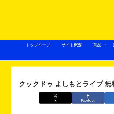
トップページ
サイト概要
賞品
クックドゥ よしもとライブ 
X
Facebook
0