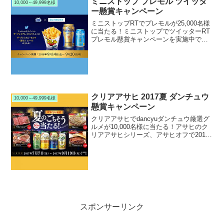
ミニストップ プレモル ツイッタ
10,000～49,999名様
す。
ー懸賞キャンペーン
ミニストップRTでプレモルが25,000名様
に当たる！ミニストップでツイッターRT
プレモル懸賞キャンペーンを実施中で
す。キャンペーン期間中にミニストップ
公式ツイッターアカウントをRTして応募
すると、抽選で25,000名様にプレミア
ム・モルツ...
クリアアサヒ 2017夏 ダンチュウ
10,000～49,999名様
懸賞キャンペーン
クリアアサヒでdancyuダンチュウ厳選グ
ルメが10,000名様に当たる！アサヒのク
リアアサヒシリーズ、アサヒオフで2017
年夏のdancyu ダンチュウ懸賞キャンペー
ンを実施中です。キャンペーン期間中に
対象のクリアアサヒシリーズまたはア
サ...
スポンサーリンク