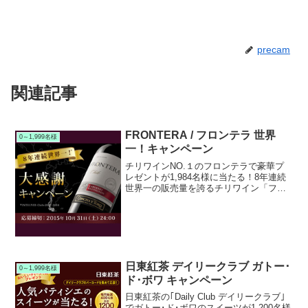
precam
関連記事
FRONTERA / フロンテラ 世界
0～1,999名様
一！キャンペーン
チリワインNO.１のフロンテラで豪華プ
レゼントが1,984名様に当たる！8年連続
世界一の販売量を誇るチリワイン「フロ
ンテラ」で現在キャンペーンを実施中で
す。キャンペーン期間中に対象商品を購
入すると抽選で総計1,984名様に豪華プレ
ゼントが当...
日東紅茶 デイリークラブ ガトー･
0～1,999名様
ド･ボワ キャンペーン
日東紅茶の｢Daily Club デイリークラブ｣
でガトー･ド･ボワのスイーツが1,200名様