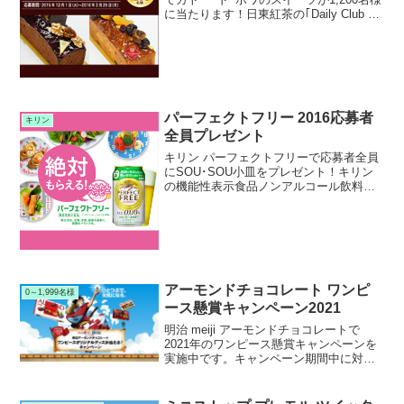
に当たります！日東紅茶の｢Daily Club デ
イリークラブ｣でガトー･ド･ボワキャンペ
ーンを実施中です。キャンペーン期間中
に対象の｢デイリーク...
パーフェクトフリー 2016応募者
キリン
全員プレゼント
キリン パーフェクトフリーで応募者全員
にSOU･SOU小皿をプレゼント！キリン
の機能性表示食品ノンアルコール飲料パ
ーフェクトフリーで2016年応募者全員プ
レゼントキャンペーンを実施中です。キ
ャンペーン期間中に対象のパーフェクト
フリーを購入し...
アーモンドチョコレート ワンピ
0～1,999名様
ース懸賞キャンペーン2021
明治 meiji アーモンドチョコレートで
2021年のワンピース懸賞キャンペーンを
実施中です。キャンペーン期間中に対象
の明治 meiji アーモンドチョコレートなど
を購入して応募すると、抽選で1,000名様
にワンピースQUOカード等が当たりま