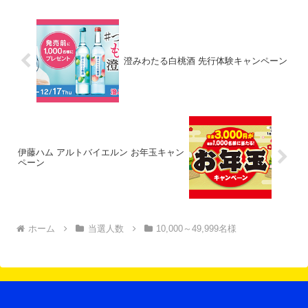
澄みわたる白桃酒 先行体験キャンペーン
伊藤ハム アルトバイエルン お年玉キャン
ペーン
ホーム
当選人数
10,000～49,999名様