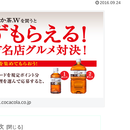
2016.09.24
ocacola.co.jp
次