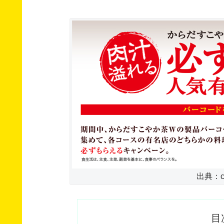
出典：c.c
目