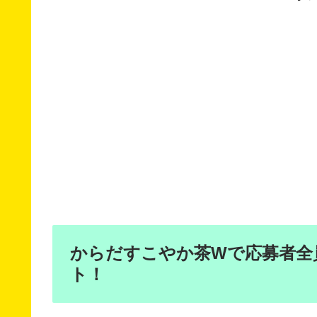
からだすこやか茶Wで応募者全
ト！