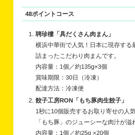
48ポイントコース
聘珍樓「具だくさん肉まん」
横浜中華街で人気！日本に現存する
詰まったこだわり肉まんです。
内容量：1個／約135g×3個
賞味期限：30日（冷凍）
配達方法：冷凍便
餃子工房RON「もち豚肉生餃子」
1秒に10個販売するお取り寄せの人
「もち豚」のジューシーな肉汁が溢
内容量：1個／約25g ×20個