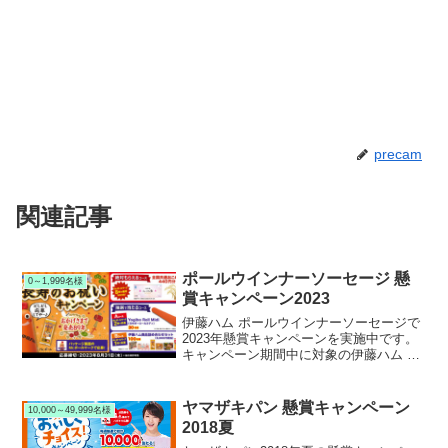
precam
関連記事
ポールウインナーソーセージ 懸
0～1,999名様
賞キャンペーン2023
伊藤ハム ポールウインナーソーセージで
2023年懸賞キャンペーンを実施中です。
キャンペーン期間中に対象の伊藤ハム ポ
ールウインナーソーセージを購入して応
募すると、抽選でヨギボーロールミディ
などが当たります。
ヤマザキパン 懸賞キャンペーン
10,000～49,999名様
2018夏