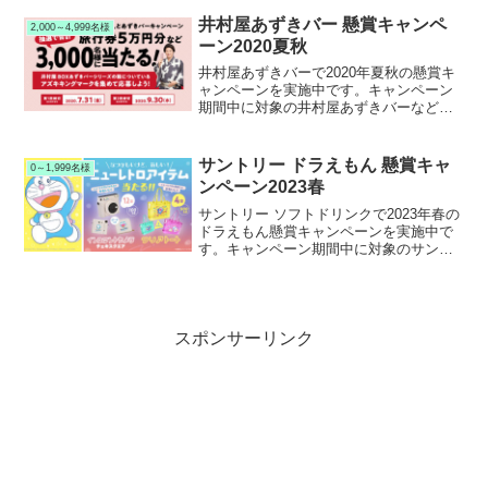
ると、抽選で約30万名様にコカ・コーラ
オリジナル ちいかわグッズなどが当たり
井村屋あずきバー 懸賞キャンペ
2,000～4,999名様
ます。
ーン2020夏秋
井村屋あずきバーで2020年夏秋の懸賞キ
ャンペーンを実施中です。キャンペーン
期間中に対象の井村屋あずきバーなどの
箱アイスを購入して応募すると、抽選で
3,000名様に旅行券５万円分などが当たり
ます。
サントリー ドラえもん 懸賞キャ
0～1,999名様
ンペーン2023春
サントリー ソフトドリンクで2023年春の
ドラえもん懸賞キャンペーンを実施中で
す。キャンペーン期間中に対象のサント
リー ソフトドリンク製品を購入して応募
すると、抽選で1,000名様にドラえもんオ
リジナルレトログッズが当たります。
スポンサーリンク