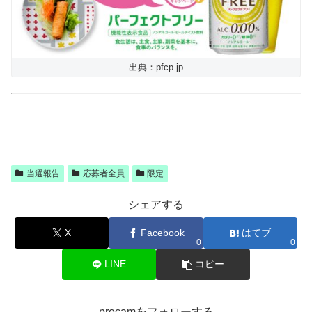
出典：pfcp.jp
当選報告
応募者全員
限定
シェアする
X
Facebook
はてブ
0
0
LINE
コピー
precamをフォローする