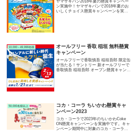
ヤマザキパン2018年夏の懸賞キャンペー
ン実施中！ヤマザキパンで2018年夏のお
いしくチョイス懸賞キャンペーンを実施
中です。キャンペーン期間中に対象のヤ
マザキパン製品を購入して応募すると、
抽選で10,000名様にヤマザキグループお
菓子のビッ...
オールフリー 香取 稲垣 無料懸賞
10,000～49,999名様
キャンペーン
オールフリーで香取慎吾 稲垣吾郎 限定缶
が当たる！サントリー 新オールフリーで
香取慎吾 稲垣吾郎 オープン懸賞キャンペ
ーンを実施中です。キャンペーン期間中
にツイッターをフォローしてRTリツイー
トすると、抽選で10,000名様に香取慎吾
と稲垣...
コカ・コーラ ちいかわ懸賞キャ
50,000名様以上
ンペーン2023
コカ・コーラで2023年のちいかわCoke
ON懸賞キャンペーンを実施中です。キャ
ンペーン期間中に対象のコカ・コーラ製
品を購入してCoke ONアプリから応募す