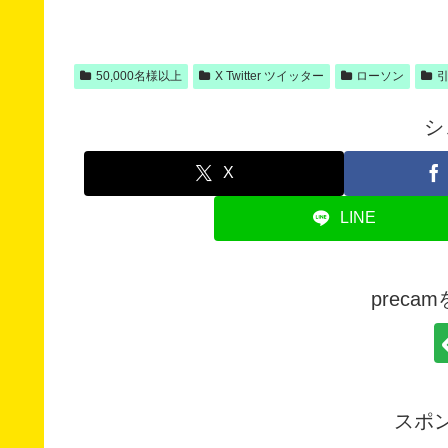
50,000名様以上
X Twitter ツイッター
ローソン
シ
X
LINE
prec
スポ