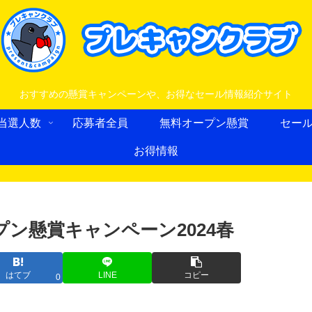
おすすめの懸賞キャンペーンや、お得なセール情報紹介サイト
当選人数
応募者全員
無料オープン懸賞
セー
お得情報
プン懸賞キャンペーン2024春
はてブ
LINE
コピー
0