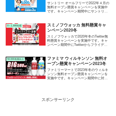
サントリー オールフリーで2022年４月の
無料オープン懸賞キャンペーンを実施中
です。キャンペーン期間中にサントリー
公式Twitterアカウントをフォロー＆キャ
ンペーンツイートをして応募すると、抽
選で最大1,000名様に現金5,000円が当た
スミノフウォッカ 無料懸賞キャ
0～1,999名様
ります。
ンペーン2020冬
スミノフウォッカで2020年冬のTwitter無
料懸賞キャンペーンを実施中です。キャ
ンペーン期間中にTwitterからフライデー
ナイト診断結果をツイート投稿して応募
すると、抽選で1,000名様にスミノフウォ
ッカ スペシャルセットが当たります。
ファミマ ウィルキンソン 無料オ
50,000名様以上
ープン懸賞キャンペーン2023冬
ファミリーマートで2023年冬のウィルキ
ンソン無料オープン懸賞キャンペーンを
実施中です。キャンペーン期間中に対象
のファミリーマート公式Twitterアカウン
トをフォロー＆RTリツイートして応募す
ると、抽選で10万名様にウィルキンソン
無料引換クーポンが当たります。
スポンサーリンク