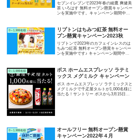
セブンイレブンで2023年春の綾鷹 爽健美
茶 いろはす 無料オープン懸賞キャンペー
ンを実施中です。キャンペーン期間中に
セブンイレブン公式Twitterアカウントを
フォロー＆RTリツイートして応募する
と、抽選で70万名様に綾鷹または爽健美
リプトンはちみつ紅茶 無料オー
0～1,999名様
茶 いろはす 無料引換クーポンが当たりま
プン懸賞キャンペーン2023秋
す。
リプトンで2023年のカフェインレスのは
ちみつ紅茶 無料オープン懸賞キャンペー
ンを実施中です♪ キャンペーン期間中に
リプトン公式X Twitterアカウントをフォ
ロー＆リポストして応募すると、抽選で
500名様にリプトン カフェインレスのは
ボス ホームエスプレッソ ラテミ
0～1,999名様
ちみつ紅茶が当たります。
ックス メグミルク キャンペーン
ボス ホームエスプレッソ ラテミックスと
メグミルクで千疋屋タルトが1,000名様に
当たる！サントリー ボスから3月15日に
新発売された｢ボス ホームエスプレッソ
ラテミックス｣で千疋屋キャンペーンを実
施中です。キャンペーン期間中に対象の
｢ボ...
オールフリー 無料オープン懸賞
0～1,999名様
キャンペーン2022年４月