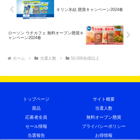
キリン氷結 懸賞キャンペーン2024春
ローソン ウチカフェ 無料オープン懸賞キ
ャンペーン2024春
ホーム
当選人数
50,000名様以上
トップページ
サイト概要
賞品
当選人数
応募者全員
無料オープン懸賞
セール情報
プライバシーポリシー
当選報告
お得情報