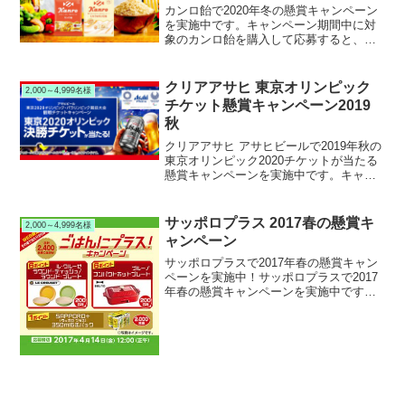
カンロ飴で2020年冬の懸賞キャンペーン
を実施中です。キャンペーン期間中に対
象のカンロ飴を購入して応募すると、抽
選で1,000名様にOisix厳選野菜セットや
オリジナル保冷バッグ等が当たります。
クリアアサヒ 東京オリンピック
2,000～4,999名様
チケット懸賞キャンペーン2019
秋
クリアアサヒ アサヒビールで2019年秋の
東京オリンピック2020チケットが当たる
懸賞キャンペーンを実施中です。キャン
ペーン期間中にクリアアサヒ他アサヒビ
ール製品を購入して応募すると、抽選で
2,420名様に東京オリンピック2020ペアチ
サッポロプラス 2017春の懸賞キ
2,000～4,999名様
ケットやギフト券が当たります。
ャンペーン
サッポロプラスで2017年春の懸賞キャン
ペーンを実施中！サッポロプラスで2017
年春の懸賞キャンペーンを実施中です。
キャンペーン期間中に対象のサッポロプ
ラスを購入して応募すると、抽選で2,400
名様にル・クルーゼ プレートやブルーノ
ホット...