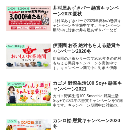
井村屋あずきバー 懸賞キャンペ
2,000～4,999名様
ーン2020夏秋
井村屋あずきバーで2020年夏秋の懸賞キ
ャンペーンを実施中です。キャンペーン
期間中に対象の井村屋あずきバーなどの
箱アイスを購入して応募すると、抽選で
3,000名様に旅行券５万円分などが当たり
ます。
伊藤園 お茶 絶対もらえる懸賞キ
0～1,999名様
ャンペーン2020冬
伊藤園のお茶シリーズで2020年冬の絶対
もらえる懸賞キャンペーンを実施中で
す。キャンペーン期間中に対象の伊藤園
お茶シリーズを購入して応募すると、オ
リジナル急須・マグ・ティースプーン等
が絶対もらえます。抽選コースでは六古
カゴメ 野菜生活100 Soy+ 懸賞キ
0～1,999名様
窯の茶器が当たります。
ャンペーン2021
カゴメ野菜生活100 Smoothie 野菜生活
Soy+で2021年の懸賞キャンペーンを実施
中です。キャンペーン期間中に対象のカ
ゴメ野菜生活100 Smoothieまたは野菜生
活 Soy+を購入して応募すると、抽選で
1,000名様にMTG Body Make Seat Style
カンロ飴 懸賞キャンペーン2020
カンロ
やパナソニック 衣類スチーマー等が当た
冬
ります。