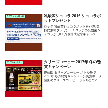
ンビアタンブ...
乳酸菌ショコラ 2016 ショコラポ
5,000～9,999名様
ットプレゼント
ロッテ 乳酸菌ショコラポットを7,000名
様に無料プレゼント！ロッテの乳酸菌シ
ョコラが2,000万個達成記念キャンペーン
を実施中です。キャンペーン期間中にハ
ガキまたはネットから応募すると、抽選
で7,000名様にオリジナル乳酸菌ショコラ
ポット...
タリーズコーヒー 2017年 冬の懸
50,000名様以上
賞キャンペーン
伊藤園 タリーズコーヒー ボトル缶で
2017年 冬の懸賞キャンペーン実施中！伊
藤園のタリーズコーヒー ボトル缶で2017
年 冬の懸賞キャンペーン実施中です。キ
ャンペーン期間中に対象の伊藤園 タリー
ズコーヒー ボトル缶シリーズを購入して
応募す...