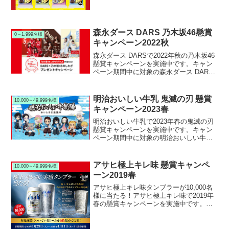
す。井...
森永ダース DARS 乃木坂46懸賞
0～1,999名様
キャンペーン2022秋
森永ダース DARSで2022年秋の乃木坂46
懸賞キャンペーンを実施中です。キャン
ペーン期間中に対象の森永ダース DARS
を購入して応募すると、抽選で936名様に
乃木坂46オリジナルQUOカードなどの乃
木坂46グッズが当たります。
明治おいしい牛乳 鬼滅の刃 懸賞
10,000～49,999名様
キャンペーン2023春
明治おいしい牛乳で2023年春の鬼滅の刃
懸賞キャンペーンを実施中です。キャン
ペーン期間中に対象の明治おいしい牛乳
を購入して応募すると、抽選で10,000名
様に鬼滅の刃オリジナルタンブラーなど
が当たります。
アサヒ極上キレ味 懸賞キャンペ
10,000～49,999名様
ーン2019春
アサヒ極上キレ味タンブラーが10,000名
様に当たる！アサヒ極上キレ味で2019年
春の懸賞キャンペーンを実施中です。キ
ャンペーン期間中に対象のアサヒ極上キ
レ味を購入して応募すると、抽選で
10,000名様にアサヒ極上キレ味実感チタ