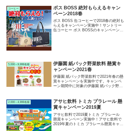
ボス BOSS 絶対もらえるキャン
コーヒー
ペーン2018春
ボス BOSS 缶コーヒーで2018春の絶対も
らえるキャンペーン実施中！サントリー
缶コーヒー ボス BOSSのキャンペーン６
缶パックで2018年春の絶対もらえる懸賞
キャンペーンを実施中です。キャンペー
ン期間中に対象のサントリー BOSS ...
伊藤園 紙パック野菜飲料 懸賞キ
5,000～9,999名様
ャンペーン2021春
伊藤園 紙パック野菜飲料で2021年春の懸
賞キャンペーンを実施中です。キャンペ
ーン期間中に対象の伊藤園 紙パック野菜
飲料を購入して応募すると、抽選で5,000
名様にBRUNO マルチ圧力クッカーや水
耕栽培キット等が当たります。
アサヒ飲料 トミカ プラレール 懸
2,000～4,999名様
賞キャンペーン2019夏
アサヒ飲料で2019夏トミカ プラレール
懸賞キャンペーン実施中！アサヒ飲料で
2019年夏のトミカ プラレール懸賞キャン
ペーンを実施中です。キャンペーン期間