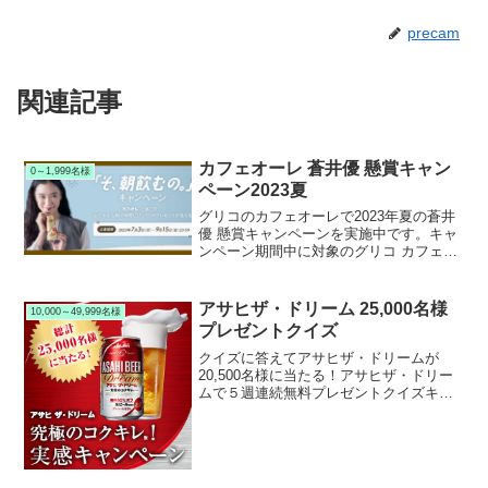
precam
関連記事
カフェオーレ 蒼井優 懸賞キャン
0～1,999名様
ペーン2023夏
グリコのカフェオーレで2023年夏の蒼井
優 懸賞キャンペーンを実施中です。キャ
ンペーン期間中に対象のグリコ カフェオ
ーレを購入して応募すると、抽選で1,000
名様に蒼井優 オリジナルQUOカードなど
が当たります。
アサヒザ・ドリーム 25,000名様
10,000～49,999名様
プレゼントクイズ
クイズに答えてアサヒザ・ドリームが
20,500名様に当たる！アサヒザ・ドリー
ムで５週連続無料プレゼントクイズキャ
ンペーンを実施中です。キャンペーン期
間中にクイズに答えると、抽選で25,000
名様にアサヒザ・ドリーム３本セットが
当たります！プ...