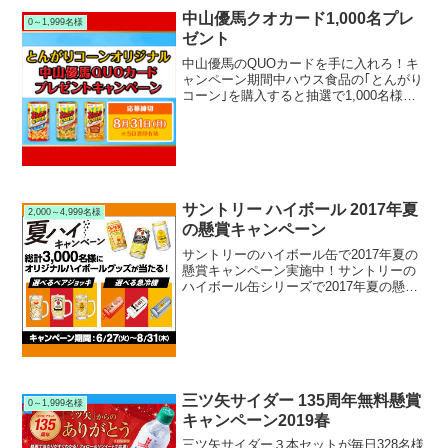
中山優馬クオカード1,000名プレ
0～1,999名様
ゼント
中山優馬のQUOカードを手に入れろ！キ
ャンペーン期間中ハウス食品の｢とんがり
コーン｣を購入すると抽選で1,000名様に
中山優馬オリジナルQUOカードが当たり
ます。プレゼント賞品 1,000名様●とん
がりコーンオリジナル 中山優馬QUOカー
ド...
サントリー ハイボール 2017年夏
2,000～4,999名様
の懸賞キャンペーン
サントリーのハイボール缶で2017年夏の
懸賞キャンペーン実施中！サントリーの
ハイボール缶シリーズで2017年夏の懸賞
キャンペーンを実施中です。キャンペー
ン期間中に対象のサントリー ハイボール
缶シリーズを購入して応募すると、抽選
で3,000名...
三ツ矢サイダー 135周年無料懸賞
0～1,999名様
キャンペーン2019春
三ツ矢サイダー３本セットが毎日328名様