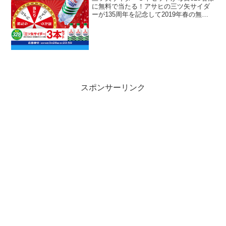
に無料で当たる！アサヒの三ツ矢サイダ
ーが135周年を記念して2019年春の無料
懸賞キャンペーンを実施中です。キャン
ペーン期間中に対象のツイートをRTして
応募すると、毎日抽選で328名様に三ツ矢
サイダー...
スポンサーリンク