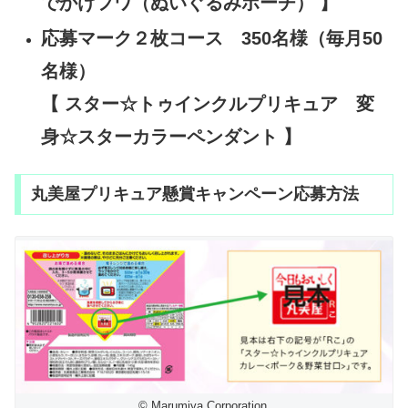
でかけフワ（ぬいぐるみポーチ） 】
応募マーク２枚コース 350名様（毎月50
名様）
【 スター☆トゥインクルプリキュア 変
身☆スターカラーペンダント 】
丸美屋プリキュア懸賞キャンペーン応募方法
© Marumiya Corporation.