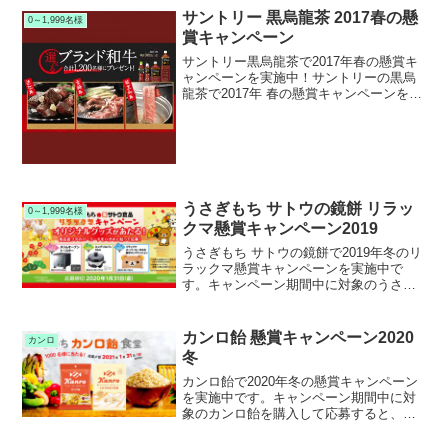
サントリー 黒烏龍茶 2017春の懸
0～1,999名様
賞キャンペーン
サントリー黒烏龍茶で2017年春の懸賞キ
ャンペーンを実施中！サントリーの黒烏
龍茶で2017年 春の懸賞キャンペーンを実
施中です。キャンペーン期間中に対象の
サントリー黒烏龍茶を購入して応募する
と、抽選で1,200名様に選べるブランド和
牛が当た...
うさぎもち サトウの鏡餅 リラッ
0～1,999名様
クマ懸賞キャンペーン2019
うさぎもち サトウの鏡餅で2019年冬のリ
ラックマ懸賞キャンペーンを実施中で
す。キャンペーン期間中に対象のうさぎ
もちリラックマ鏡餅またはサトウのリラ
ックマ鏡餅を購入して応募すると、抽選
で300名様にリラックマ限定グッズが当た
カンロ飴 懸賞キャンペーン2020
カンロ
ります。
冬
カンロ飴で2020年冬の懸賞キャンペーン
を実施中です。キャンペーン期間中に対
象のカンロ飴を購入して応募すると、抽
選で1,000名様にOisix厳選野菜セットや
オリジナル保冷バッグ等が当たります。