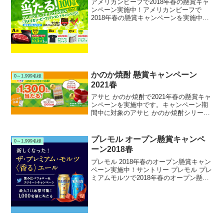
アメリカンビーフで2018年春の懸賞キャ
ンペーン実施中！アメリカンビーフで
2018年春の懸賞キャンペーンを実施中で
す。キャンペーン期間中に対象のアメリ
カンビーフを購入して応募すると、抽選
で1,000名様にアメリカンビーフ リブロ
ースやアメリ...
かのか焼酎 懸賞キャンペーン
0～1,999名様
2021春
アサヒ かのか焼酎で2021年春の懸賞キャ
ンペーンを実施中です。キャンペーン期
間中に対象のアサヒ かのか焼酎シリーズ
を購入して応募すると、抽選で1,300名様
にかのか味わい彩りBOXまたはレコルト
ポットデュオ フェットが当たります。
プレモル オープン懸賞キャンペ
0～1,999名様
ーン2018春
プレモル 2018年春のオープン懸賞キャン
ペーン実施中！サントリー プレモル プレ
ミアムモルツで2018年春のオープン懸賞
キャンペーンを実施中です。キャンペー
ン期間中にサントリー プレモル公式ツイ
ッターアカウントをフォローして指定ツ
イートを...