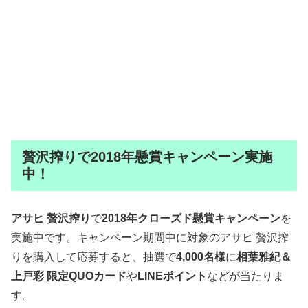
贅沢搾りで2018年懸賞キャンペーン実施
中！
アサヒ 贅沢搾り
で
2018年クローズド懸賞キャンペーン
を
実施中です。キャンペーン期間中に対象のアサヒ 贅沢搾
りを購入して応募すると、抽選で
4,000名様
に
相葉雅紀＆
上戸彩 限定QUOカード
や
LINEポイント
などが当たりま
す。