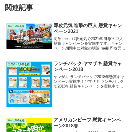
関連記事
即攻元気 進撃の巨人 懸賞キャン
0～1,999名様
ペーン2021
明治 meiji 即攻元気で2021年 進撃の巨人
懸賞キャンペーンを実施中です。キャン
ペーン期間中に対象の明治 meiji 即攻元気
シリーズを購入して応募すると、抽選で
243名様に進撃の巨人 オリジナルグッズ
が当たります。
ランチパック ヤマザキ 懸賞キャ
2,000～4,999名様
ンペーン2018
ヤマザキ ランチパックで2018年懸賞キャ
ンペーン実施中！ヤマザキ ランチパック
で2018年懸賞キャンペーンを実施中で
す。キャンペーン期間中に本キャンペー
ン応募券の付いた対象のヤマザキ ランチ
パックシリーズを購入して応募すると、
抽選で3,0...
アメリカンビーフ 懸賞キャンペ
0～1,999名様
ーン2018春