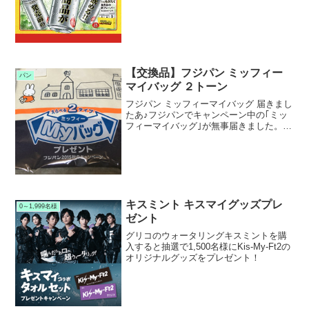
実施中です。キャンペーン期間中に対象
のアサヒもぎたてシリーズを購入して応
募すると応募者全員にアサヒもぎたて新
フレーバーを、抽選で...
【交換品】フジパン ミッフィー
パン
マイバッグ ２トーン
フジパン ミッフィーマイバッグ 届きまし
たあ♪フジパンでキャンペーン中の｢ミッ
フィーマイバッグ｣が無事届きました。
｢保冷保温バッグ｣とどちらにしようか悩
みましたが、デザインが好みだった｢２ト
ーンバッグ｣にしました。交換ポイントま
でのハードル...
キスミント キスマイグッズプレ
0～1,999名様
ゼント
グリコのウォータリングキスミントを購
入すると抽選で1,500名様にKis-My-Ft2の
オリジナルグッズをプレゼント！