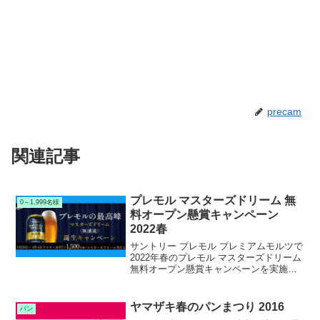
precam
関連記事
プレモル マスターズドリーム 無
0～1,999名様
料オープン懸賞キャンペーン
2022春
サントリー プレモル プレミアムモルツで
2022年春のプレモル マスターズドリーム
無料オープン懸賞キャンペーンを実施中
です。キャンペーン期間中にプレモル公
式Twitterアカウントをフォロー＆RTリツ
イートして応募すると、抽選で1,500名様
ヤマザキ春のパンまつり 2016
パン
にサントリー プレモル マスターズドリー