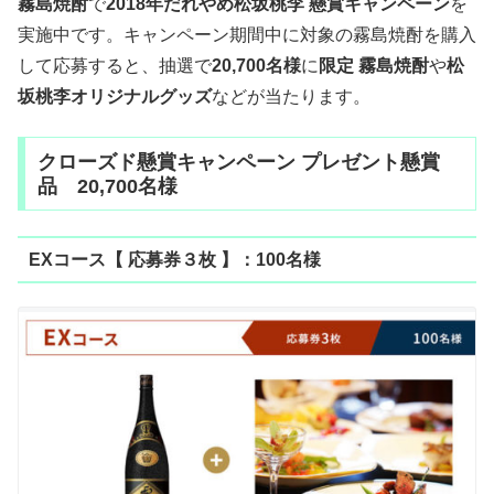
霧島焼酎
で
2018年だれやめ松坂桃李 懸賞キャンペーン
を
実施中です。キャンペーン期間中に対象の霧島焼酎を購入
して応募すると、抽選で
20,700名様
に
限定 霧島焼酎
や
松
坂桃李オリジナルグッズ
などが当たります。
クローズド懸賞キャンペーン プレゼント懸賞
品 20,700名様
EXコース【 応募券３枚 】：100名様