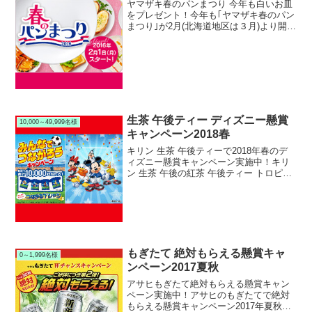
ヤマザキ春のパンまつり 今年も白いお皿
ム６本セットが当たります。
をプレゼント！今年も｢ヤマザキ春のパン
まつり｣が2月(北海道地区は３月)より開始
されます。｢ヤマザキ春のパンまつり
2016｣キャンペーン期間中に対象のヤマザ
キパン製品を購入して応募した方全員に
｢白いお皿...
生茶 午後ティー ディズニー懸賞
10,000～49,999名様
キャンペーン2018春
キリン 生茶 午後ティーで2018年春のデ
ィズニー懸賞キャンペーン実施中！キリ
ン 生茶 午後の紅茶 午後ティー トロピカ
ーナで2018年春のディズニー懸賞キャン
ペーンを実施中です。キャンペーン期間
中に対象のキリン 生茶 午後の紅茶 午後
ティ...
もぎたて 絶対もらえる懸賞キャ
0～1,999名様
ンペーン2017夏秋
アサヒもぎたて絶対もらえる懸賞キャン
ペーン実施中！アサヒのもぎたてで絶対
もらえる懸賞キャンペーン2017年夏秋を