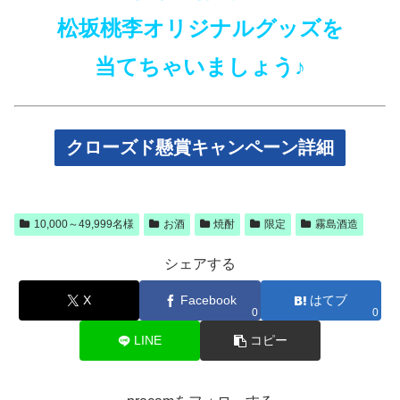
松坂桃李オリジナルグッズを
当てちゃいましょう♪
クローズド懸賞キャンペーン詳細
10,000～49,999名様
お酒
焼酎
限定
霧島酒造
シェアする
X
Facebook
はてブ
0
0
LINE
コピー