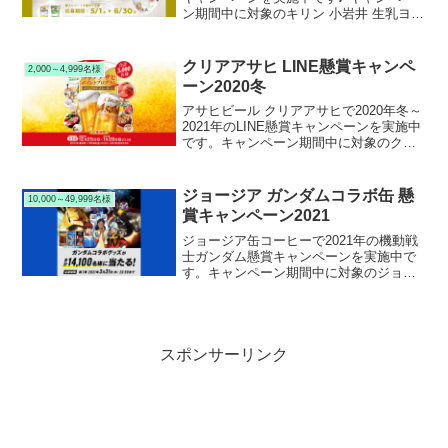
ン期間中に対象のキリン 小岩井 生乳ヨー
グルトを購入して応募すると、抽選で500
名様にオリジナルグラスなどが当たりま
す。
クリアアサヒ LINE懸賞キャンペ
2,000～4,999名様
ーン2020冬
アサヒビール クリアアサヒで2020年冬～
2021年のLINE懸賞キャンペーンを実施中
です。キャンペーン期間中に対象のクリ
アアサヒを購入して応募すると、抽選で
3,000名様に100種類から選べる豪華懸賞
品が当たります。
ジョージア ガンダムコラボ缶 懸
10,000～49,999名様
賞キャンペーン2021
ジョージア缶コーヒーで2021年の機動戦
士ガンダム懸賞キャンペーンを実施中で
す。キャンペーン期間中に対象のジョー
ジア缶コーヒーを購入して応募すると、
抽選で14,100名様にガンダムVISAギフト
カード等のガンダムグッズが当たりま
す。
スポンサーリンク