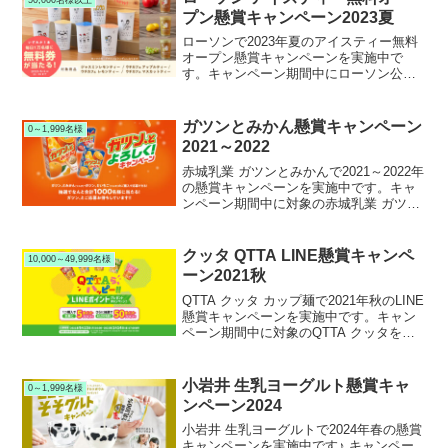
プン懸賞キャンペーン2023夏
ローソンで2023年夏のアイスティー無料
オープン懸賞キャンペーンを実施中で
す。キャンペーン期間中にローソン公式
Twitterアカウントをフォロー＆RTリツイ
ートして応募すると、抽選で５万名様に
ローソン アイスティーが当たります。
ガツンとみかん懸賞キャンペーン
0～1,999名様
2021～2022
赤城乳業 ガツンとみかんで2021～2022年
の懸賞キャンペーンを実施中です。キャ
ンペーン期間中に対象の赤城乳業 ガツン
とみかんマルチを購入して応募すると、
抽選で1,000名様にAmazonギフト券等が
当たります。
クッタ QTTA LINE懸賞キャンペ
10,000～49,999名様
ーン2021秋
QTTA クッタ カップ麺で2021年秋のLINE
懸賞キャンペーンを実施中です。キャン
ペーン期間中に対象のQTTA クッタを購
入して応募すると、LINEポイントが絶対
もらえて更に抽選で40,000名様にLINEポ
イントが追加で当たります。
小岩井 生乳ヨーグルト懸賞キャ
0～1,999名様
ンペーン2024
小岩井 生乳ヨーグルトで2024年春の懸賞
キャンペーンを実施中です♪ キャンペー