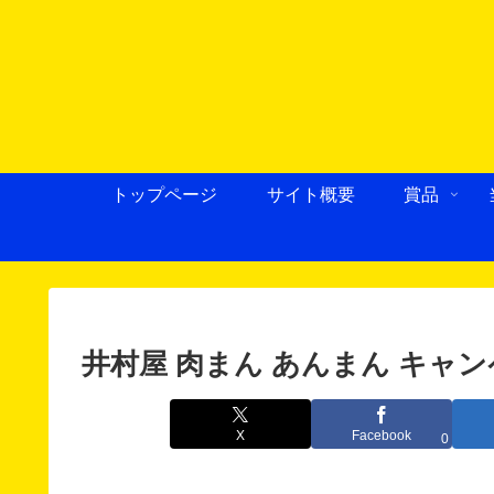
トップページ
サイト概要
賞品
井村屋 肉まん あんまん キャ
X
Facebook
0