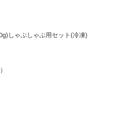
00g)しゃぶしゃぶ用セット(冷凍)
当）