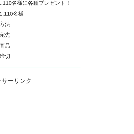
,110名様に各種プレゼント！
,110名様
方法
宛先
商品
締切
ンサーリンク