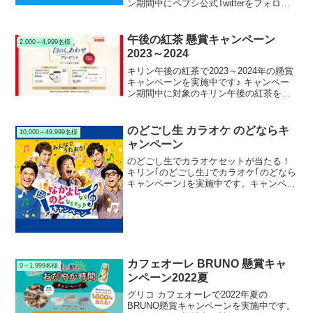
ン期間中にペプシ公式Twitterをフォロー
＆キャンペーンツイートからツイートし
て応募すると、抽選で1,000名様にペプシ
生 600ml PET １ケース（24本）が当たり
午後の紅茶 懸賞キャンペーン
2,000～4,999名様
ます。
2023～2024
キリン午後の紅茶で2023～2024年の懸賞
キャンペーンを実施中です♪ キャンペー
ン期間中に対象のキリン午後の紅茶を購
入して応募すると、抽選で3,000名様に
BRUNO ステンレスマグなどが当たりま
す。
のどごし生 カラオケ のどならキ
10,000～49,999名様
ャンペーン
のどごし生でカラオケセットが当たる！
キリン｢のどごし生｣でカラオケ｢のどなら
キャンペーン｣を実施中です。キャンペー
ン期間中に対象の｢のどごし｣を購入して
応募すると抽選で総計20,000名様に、CM
でパフィーが使用しているカラオケグッ
ズや｢の...
カフェオーレ BRUNO 懸賞キャ
0～1,999名様
ンペーン2022夏
グリコ カフェオーレで2022年夏の
BRUNO懸賞キャンペーンを実施中です。