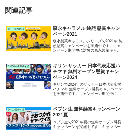
関連記事
森永キャラメル 純烈 懸賞キャン
0～1,999名様
ペーン2021
森永製菓キャラメルシリーズで2021年 純
烈懸賞キャンペーンを実施中です。キャ
ンペーン期間中に対象の森永製菓キャラ
メルシリーズを購入して応募すると、抽
選で1,100名様に純烈サイン入りサーモボ
トルまたは純烈QUOカードが当たりま
キリン サッカー 日本代表応援ハ
2,000～4,999名様
す。
チマキ 無料オープン懸賞キャン
ペーン2024
キリンで2024年のサッカー日本代表応援
ハチマキ 無料オープン懸賞キャンペーン
を実施中です。キャンペーン期間中にキ
リンサッカー公式Xアカウントをフォロー
＆リポストして応募すると、抽選で2,500
名様にサッカー日本代表応援 勝利のハチ
ペプシ 生 無料懸賞キャンペーン
0～1,999名様
マキが当たります。
2021夏
ペプシ生で2021年夏の無料オープン懸賞
キャンペーンを実施中です。キャンペー