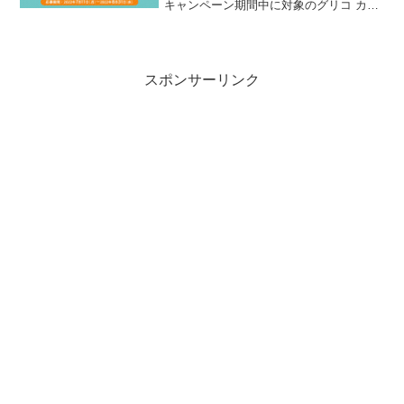
キャンペーン期間中に対象のグリコ カフ
ェオーレシリーズを購入して応募する
と、抽選で1,000名様にBRUNO セラミッ
クトースタークッカー３個セットが当た
ります。
スポンサーリンク