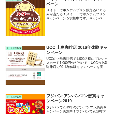
ペーン
メイトーでポムポムプリン限定ぬいぐる
みが当たる！メイトーでポムポムプリン
キャンペーンを実施中です。キャンペー
ン期間中に本キャンペーン応募券の付い
た対象のメイトー製品を購入して応募す
ると、抽選で300名様に限定ポムポムプリ
ンぬいぐるみが当たり...
UCC 上島珈琲店 2016年体験キャ
0～1,999名様
ンペーン
UCCの上島珈琲店で1,000名様にプレシャ
スカード1,000円分が当たる！UCCの上島
珈琲店で2016年体験キャンペーンを実施
中です。キャンペーン期間中に対象の
UCC 上島珈琲店を購入して応募すると、
抽選で1,000名様にプレシャスカード...
フジパン アンパンマン懸賞キャ
0～1,999名様
ンペーン2019
フジパンで2019年のアンパンマン懸賞キ
ャンペーン実施中！フジパンで2019年ア