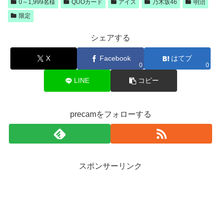
0～1,999名様
QUOカード
アイス
乃木坂46
明治
限定
シェアする
X
Facebook
はてブ
0
0
LINE
コピー
precamをフォローする
スポンサーリンク