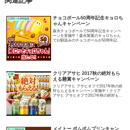
関連記事
チョコボール50周年記念キョロち
2,000～4,999名様
ゃんキャンペーン
森永チョコボールで50周年記念キャンペ
ーンを実施中！森永製菓のキョロちゃん
でお馴染みのチョコボールが50周年記念
キャンペーンを実施中です。キャンペー
ン期間中に対象の森永チョコボールを購
入して応募すると、抽選で3,000名様にチ
ョコボール限定...
クリアアサヒ 2017秋の絶対もら
お酒
える懸賞キャンペーン
クリアアサヒ アサヒオフで2017年秋の絶
対もらえるキャンペーン実施中！クリア
アサヒ アサヒオフで2017年秋の絶対もら
える懸賞キャンペーンを実施中です。キ
ャンペーン期間中に対象のクリアアサヒ
シリーズまたはアサヒオフを購入して応
募すると、厳...
メイトー ポムポムプリンキャン
0～1,999名様