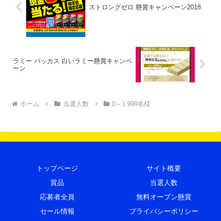
ストロングゼロ 懸賞キャンペーン2018
ラミー バッカス 白いラミー懸賞キャンペ
ーン
ホーム
当選人数
0～1,999名様
トップページ
サイト概要
賞品
当選人数
応募者全員
無料オープン懸賞
セール情報
プライバシーポリシー