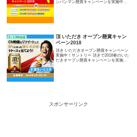
ンパンマン懸賞キャンペーンを実施中で
す。キャンペーン期間中に対象のフジパ
ン アンパンマンシリーズを購入して応募
すると、抽選で300組600名様にアンパン
マンこど...
頂 いただき オープン懸賞キャン
0～1,999名様
ペーン2018
頂き いただきオープン懸賞キャンペーン
実施中！サントリー 頂きで2018春のいた
だきオープン懸賞キャンペーンを実施中
です。キャンペーン期間中にサントリー
公式ツイッターアカウントをフォローし
て指定ツイートをRTリツイートして応募
すると、抽選で...
スポンサーリンク