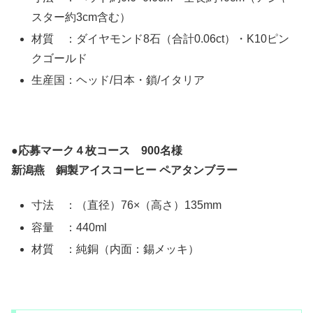
スター約3cm含む）
材質 ：ダイヤモンド8石（合計0.06ct）・K10ピン
クゴールド
生産国：ヘッド/日本・鎖/イタリア
●
応募マーク４枚コース 900名様
新潟燕 銅製アイスコーヒー ペアタンブラー
寸法 ：（直径）76×（高さ）135mm
容量 ：440ml
材質 ：純銅（内面：錫メッキ）