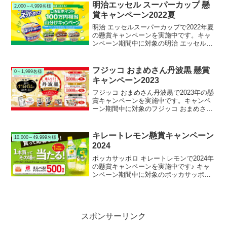
明治エッセル スーパーカップ 懸
2,000～4,999名様
賞キャンペーン2022夏
明治 エッセルスーパーカップで2022年夏
の懸賞キャンペーンを実施中です。キャ
ンペーン期間中に対象の明治 エッセルス
ーパーカップを購入して応募すると、抽
選で3,050名様にLINEポイントが当たりま
す。
フジッコ おまめさん丹波黒 懸賞
0～1,999名様
キャンペーン2023
フジッコ おまめさん丹波黒で2023年の懸
賞キャンペーンを実施中です。キャンペ
ーン期間中に対象のフジッコ おまめさん
丹波黒を購入して応募すると、抽選で
1,196名様にQUOカードPayまたはフジッ
コ商品詰め合わせが当たります。
キレートレモン懸賞キャンペーン
10,000～49,999名様
2024
ポッカサッポロ キレートレモンで2024年
の懸賞キャンペーンを実施中です♪ キャ
ンペーン期間中に対象のポッカサッポロ
キレートレモンを購入して応募すると、
抽選で１万名様に選べるデジタルギフト
が当たります。
スポンサーリンク