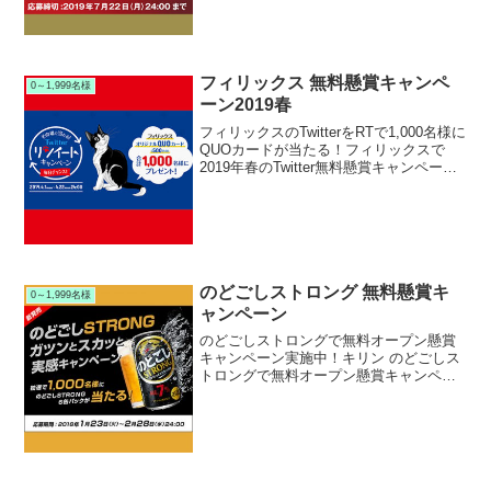
施中です。キャンペーン期間中に対象の
キリン 午後ティー 午後の紅茶 おいしい
無糖を購入...
フィリックス 無料懸賞キャンペ
0～1,999名様
ーン2019春
フィリックスのTwitterをRTで1,000名様に
QUOカードが当たる！フィリックスで
2019年春のTwitter無料懸賞キャンペーン
を実施中です。キャンペーン期間中にフ
ィリックス公式Twitterアカウントの対象
ツイートをRTリツイート...
のどごしストロング 無料懸賞キ
0～1,999名様
ャンペーン
のどごしストロングで無料オープン懸賞
キャンペーン実施中！キリン のどごしス
トロングで無料オープン懸賞キャンペー
ンを実施中です。キャンペーン期間中に
キャンペーンサイトからアンケートに答
えて応募すると、抽選で1,000名様にキリ
ンのどごしストロ...