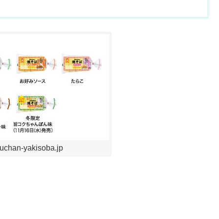
han-yakisoba.jp