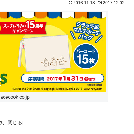
2016.11.13
2017.12.02
ecook.co.jp
次