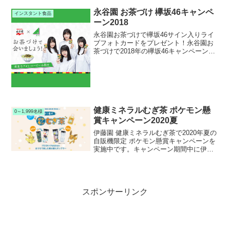
永谷園 お茶づけ 欅坂46キャンペ
インスタント食品
ーン2018
永谷園お茶づけで欅坂46サイン入りライ
ブフォトカードをプレゼント！永谷園お
茶づけで2018年の欅坂46キャンペーンを
実施中です。キャンペーン期間中に対象
の永谷園お茶づけを購入すると、もれな
く欅坂46サイン入りライブフォトカード
が絶対もらえま...
健康ミネラルむぎ茶 ポケモン懸
0～1,999名様
賞キャンペーン2020夏
伊藤園 健康ミネラルむぎ茶で2020年夏の
自販機限定 ポケモン懸賞キャンペーンを
実施中です。キャンペーン期間中に伊藤
園自販機で対象の健康ミネラルむぎ茶を
購入して応募すると、抽選で800名様にポ
ケモンリバーシブルタンブラーが当たり
ます。
スポンサーリンク