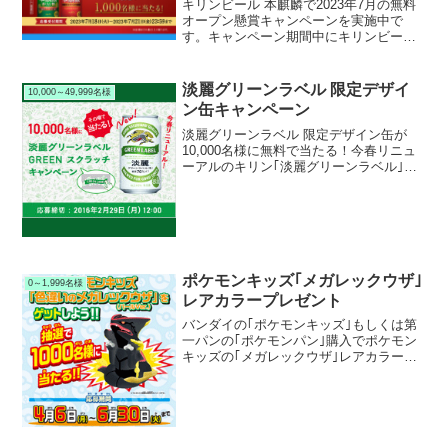
キリンビール 本麒麟で2023年7月の無料
オープン懸賞キャンペーンを実施中で
す。キャンペーン期間中にキリンビール
公式Twitterアカウントのキャンペーンツ
イートをRTリツイートして応募すると、
抽選で1,000名様にキリンビール 本麒麟
淡麗グリーンラベル 限定デザイ
10,000～49,999名様
飲み比べ２本セットが当たります。
ン缶キャンペーン
淡麗グリーンラベル 限定デザイン缶が
10,000名様に無料で当たる！今春リニュ
ーアルのキリン｢淡麗グリーンラベル｣で
キャンペーンを実施中です。キャンペー
ン期間中にキャンペーンサイトから応募
すると、抽選で10,000名様に｢淡麗グリー
ンラベル...
ポケモンキッズ｢メガレックウザ｣
0～1,999名様
レアカラープレゼント
バンダイの｢ポケモンキッズ｣もしくは第
一パンの｢ポケモンパン｣購入でポケモン
キッズの｢メガレックウザ｣レアカラーが
抽選1,000名様にプレゼント。