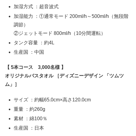
加湿方式 ：超音波式
加湿能力 ：①通常モード 200ml/h～500ml/h（無段階
調節）
②ジェットモード 800ml/h（10分間運転）
タンク容量 ：約4L
生産国 ：中国
【 5本コース 3,000名様 】
オリジナルバスタオル ［ディズニーデザイン 「ツムツ
ム」］
サイズ ：約幅65.0cm×高さ120.0cm
重量 ：約260g
素材 ：綿100％
生産国 ：日本