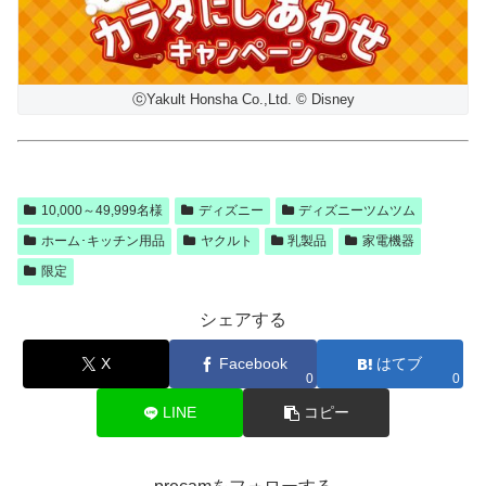
ⓒYakult Honsha Co.,Ltd. © Disney
10,000～49,999名様
ディズニー
ディズニーツムツム
ホーム･キッチン用品
ヤクルト
乳製品
家電機器
限定
シェアする
X
Facebook
はてブ
0
0
LINE
コピー