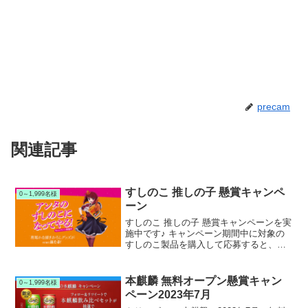
precam
関連記事
すしのこ 推しの子 懸賞キャンペ
0～1,999名様
ーン
すしのこ 推しの子 懸賞キャンペーンを実
施中です♪ キャンペーン期間中に対象の
すしのこ製品を購入して応募すると、抽
選で600名様に推しの子オリジナルグッズ
が当たります。
本麒麟 無料オープン懸賞キャン
0～1,999名様
ペーン2023年7月