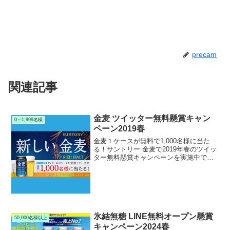
precam
関連記事
金麦 ツイッター無料懸賞キャン
0～1,999名様
ペーン2019春
金麦１ケースが無料で1,000名様に当た
る！サントリー 金麦で2019年春のツイッ
ター無料懸賞キャンペーンを実施中で
す。キャンペーン期間中にツイッターで
RTリツイートして応募すると、抽選で
1,000名様にサントリー金麦１ケースが当
たります。...
氷結無糖 LINE無料オープン懸賞
50,000名様以上
キャンペーン2024春