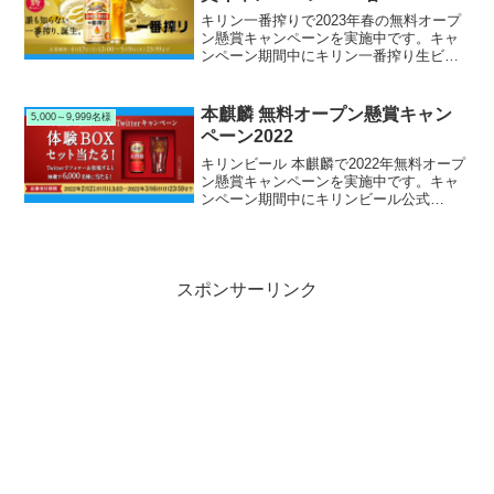
キリン一番搾りで2023年春の無料オープ
ン懸賞キャンペーンを実施中です。キャ
ンペーン期間中にキリン一番搾り生ビー
ル公式Twitterアカウントをフォロー＆RT
リツイートして応募すると、抽選で1,500
名様にキリン一番搾り限定メッセージ缶
本麒麟 無料オープン懸賞キャン
5,000～9,999名様
が当たります。
ペーン2022
キリンビール 本麒麟で2022年無料オープ
ン懸賞キャンペーンを実施中です。キャ
ンペーン期間中にキリンビール公式
Twitterアカウントをフォロー＆ツイート
して応募すると、抽選で6,000名様にキリ
ンビール 本麒麟＆オリジナルビアグラス
セットが当たります。
スポンサーリンク