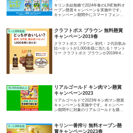
キリン氷結無糖で2024年春のLINE無料オ
ープン懸賞キャンペーンを実施中です。
キャンペーン期間中にスマートフォンで
キャンペーンサイトから応募すると、抽
選で130,000名様にキリン 氷結無糖 コン
ビニ無料引換クーポンが当たります。
クラフトボス ブラウン 無料懸賞
0～1,999名様
キャンペーン2019春
クラフトボス ブラウン 初代・２代目飲み
比べセットが1,000名様に当たる！サント
リー クラフトボス ブラウンが2019年4月
23日に２代目ブラウンとしてリニューア
ル新発売されるのを記念してツイッター
無料懸賞キャンペーンを実施中です。キ
ャン...
リアルゴールド キン肉マン懸賞
50,000名様以上
キャンペーン2023
リアルゴールドで2023年キン肉マン懸賞
キャンペーンを実施中です。キャンペー
ン期間中に対象のリアルゴールドを購入
して応募すると、抽選で67,340名様に
LINEポイントが当たります。
キリン一番搾り 無料オープン懸
0～1,999名様
賞キャンペーン2023春