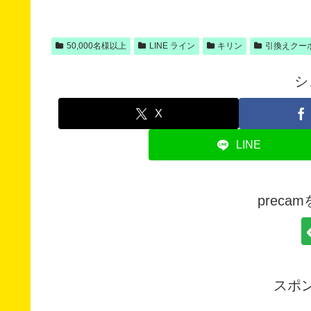
50,000名様以上
LINE ライン
キリン
引換えクー
シ
X
LINE
prec
スポ