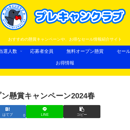
おすすめの懸賞キャンペーンや、お得なセール情報紹介サイト
当選人数
応募者全員
無料オープン懸賞
セー
お得情報
ン懸賞キャンペーン2024春
はてブ
LINE
コピー
0