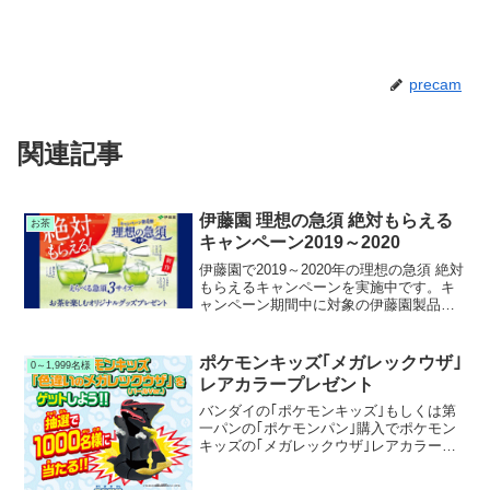
precam
関連記事
伊藤園 理想の急須 絶対もらえる
お茶
キャンペーン2019～2020
伊藤園で2019～2020年の理想の急須 絶対
もらえるキャンペーンを実施中です。キ
ャンペーン期間中に対象の伊藤園製品を
購入して応募すると、伊藤園オリジナル
理想の急須や理想のマグ、オリジナルテ
ィースプーンが絶対もらえます。
ポケモンキッズ｢メガレックウザ｣
0～1,999名様
レアカラープレゼント
バンダイの｢ポケモンキッズ｣もしくは第
一パンの｢ポケモンパン｣購入でポケモン
キッズの｢メガレックウザ｣レアカラーが
抽選1,000名様にプレゼント。