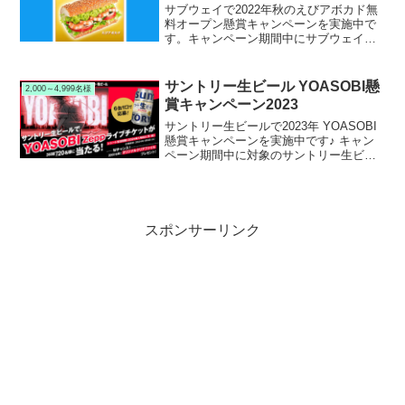
サブウェイで2022年秋のえびアボカド無
料オープン懸賞キャンペーンを実施中で
す。キャンペーン期間中にサブウェイ公
式Twitterアカウントをフォロー＆RTリツ
イートして応募すると、抽選で1,000名様
にサブウェイ えびアボカド無料引換クー
サントリー生ビール YOASOBI懸
2,000～4,999名様
ポンが当たります。
賞キャンペーン2023
サントリー生ビールで2023年 YOASOBI
懸賞キャンペーンを実施中です♪ キャン
ペーン期間中に対象のサントリー生ビー
ルを購入して応募すると、抽選で2,720名
様にYOASOBI Zeppライプ ペアチケット
などが当たります。
スポンサーリンク