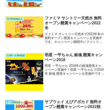
ファミマ サントリー天然水 無料
50,000名様以上
オープン懸賞キャンペーン2022
冬
ファミマ サントリー天然水で2022年冬の
無料オープン懸賞キャンペーンを実施中
です。キャンペーン期間中にファミリー
マートとサントリー公式Twitterアカウン
トをフォロー＆RTリツイートして応募す
ると、抽選で20万名様にサントリー天然
明星 一平ちゃん 銀魂 懸賞キャン
2,000～4,999名様
水 きりっと果実 オレンジ＆マンゴー フ
ペーン2018
ァミマ無料引換クーポンが当たります。
明星 一平ちゃん 2018年の銀魂懸賞キャ
ンペーン実施中！明星 一平ちゃんで2018
年 銀魂 懸賞キャンペーンを実施中です。
キャンペーン期間中に対象の明星 一平ち
ゃんシリーズを購入して応募すると、抽
選で3,000名様に明星 一平ちゃん限定 ...
サブウェイ えびアボカド 無料オ
0～1,999名様
ープン懸賞キャンペーン2022秋