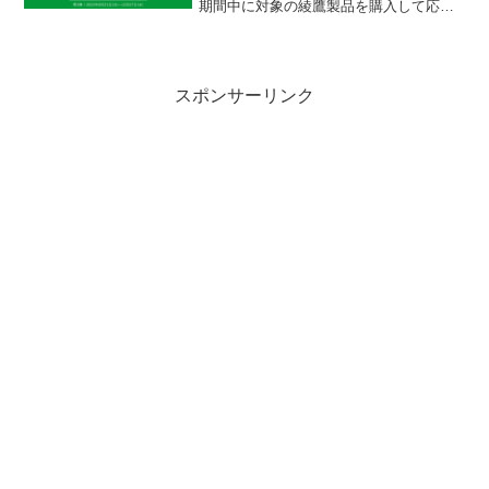
期間中に対象の綾鷹製品を購入して応募
すると、抽選で20,000名様に鬼滅の刃グ
ッズなどが当たります。
スポンサーリンク