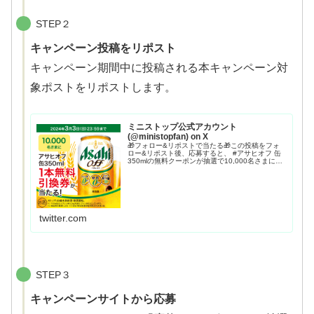
STEP２
キャンペーン投稿をリポスト
キャンペーン期間中に投稿される本キャンペーン対
象ポストをリポストします。
ミニストップ公式アカウント
(@ministopfan) on X
🎁フォロー&リポストで当たる🎁この投稿をフォ
ロー&リポスト後、応募すると、 #アサヒオフ 缶
350mlの無料クーポンが抽選で10,000名さまに当
たるミミ～プリン体０・糖質０、体を気づかいな
がらビール類を楽しみたい方にぴったりな発泡酒
だYO...
twitter.com
STEP３
キャンペーンサイトから応募