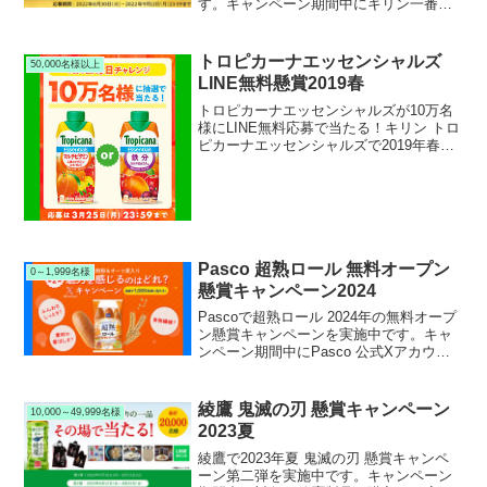
す。キャンペーン期間中にキリン一番搾
り生ビール公式Twitterアカウントをフォ
ロー＆RTリツイートしてキャンペーンサ
イトから応募すると、抽選で30万名様に
トロピカーナエッセンシャルズ
50,000名様以上
キリン一番搾り糖質ゼロ コンビニ無料引
LINE無料懸賞2019春
換クーポンが当たります。
トロピカーナエッセンシャルズが10万名
様にLINE無料応募で当たる！キリン トロ
ピカーナエッセンシャルズで2019年春の
LINE無料懸賞キャンペーンを実施中で
す。キャンペーン期間中にLINEアプリか
ら応募すると、抽選で10万名様にキリン
ト...
Pasco 超熟ロール 無料オープン
0～1,999名様
懸賞キャンペーン2024
Pascoで超熟ロール 2024年の無料オープ
ン懸賞キャンペーンを実施中です。キャ
ンペーン期間中にPasco 公式Xアカウン
トをフォロー＆ポストして応募すると、
抽選で1,000名様にPasco 超熟ロール全粒
粉＆オーツ麦入り6個入 ２袋セットが当
綾鷹 鬼滅の刃 懸賞キャンペーン
10,000～49,999名様
たります。
2023夏
綾鷹で2023年夏 鬼滅の刃 懸賞キャンペ
ーン第二弾を実施中です。キャンペーン