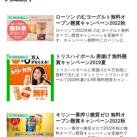
ローソン のむヨーグルト無料オ
50,000名様以上
ープン懸賞キャンペーン2022秋
ローソンで2022年秋 のむヨーグルト無料
オープン懸賞キャンペーンを実施中で
す。キャンペーン期間中にローソン公式
Twitterアカウントをフォロー＆RTリツイ
ートして応募すると、抽選で５万名様に
ローソン のむヨーグルト無料引換クーポ
トリスハイボール 唐揚げ 無料懸
50,000名様以上
ンが当たります。
賞キャンペーン2019夏
トリスハイボールと唐揚げが６万名様に
無料で当たる！サントリー トリスハイボ
ールで2019年夏のLINE無料懸賞キャンペ
ーンを実施中です。キャンペーン期間中
にLINEアプリから応募すると、抽選で
60,000名様にトリスハイボールとコンビ
ニ唐揚...
キリン一番搾り糖質ゼロ 無料オ
50,000名様以上
ープン懸賞キャンペーン2022秋
キリン一番搾り糖質ゼロで2022年秋の無
料オープン懸賞キャンペーンを実施中で