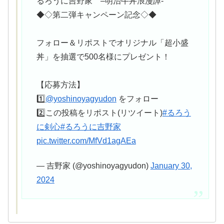
るろうに吉野家 –明治牛丼浪漫譚-
◆◇第二弾キャンペーン記念◇◆
フォロー＆リポストでオリジナル「超小盛
丼」を抽選で500名様にプレゼント！
【応募方法】
1️⃣
@yoshinoyagyudon
をフォロー
2️⃣この投稿をリポスト(リツイート)
#るろう
に剣心
#るろうに吉野家
pic.twitter.com/MfVd1agAEa
— 吉野家 (@yoshinoyagyudon)
January 30,
2024