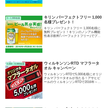
募すると、その場で結果の分かる抽選で
10,000名様...
キリン パーフェクトフリー 1,000
0～1,999名様
名様プレゼント！
キリン パーフェクトフリー 1,000名様に
無料プレゼント！キリンのノンアル機能
性表示飲料｢パーフェクトフリー｣でプレ
ゼントキャンペーンを実施中です。キャ
ンペーン期間中にキャンペーンサイトか
ら応募すると、抽選で1,000名様に｢パー
フェクト...
ウィルキンソンRTD マフラータ
5,000～9,999名様
オル キャンペーン
ウィルキンソンRTDで5,000名様にオリジ
ナルマフラータオルが当たる！アサヒビ
ールのウィルキンソンRTDで2016年～
2017年のキャンペーンを実施中です。キ
ャンペーン期間中にキャンペーン応募シ
ールの付いた対象のウィルキンソンRTD
を購入...