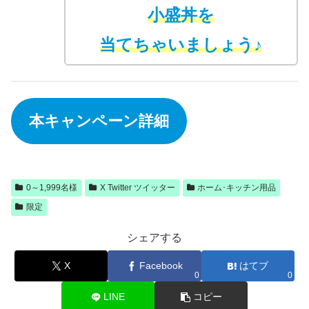
小盛丼を
当てちゃいましょう♪
本キャンペーン詳細
0～1,999名様
X Twitter ツイッター
ホーム･キッチン用品
限定
シェアする
X
Facebook
はてブ
0
0
LINE
コピー