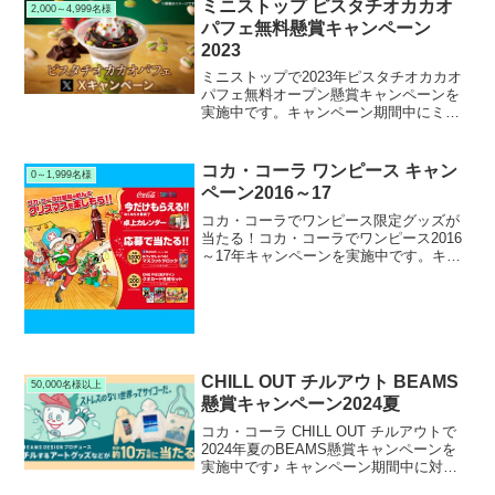
ミニストップ ピスタチオカカオ
2,000～4,999名様
パフェ無料懸賞キャンペーン
2023
ミニストップで2023年ピスタチオカカオ
パフェ無料オープン懸賞キャンペーンを
実施中です。キャンペーン期間中にミニ
ストップ公式Xアカウントをフォロー＆リ
ポストして応募すると、抽選で2,000名様
にミニストップ ピスタチオカカオパフェ
コカ・コーラ ワンピース キャン
0～1,999名様
無料引き換えクーポンが当たります。
ペーン2016～17
コカ・コーラでワンピース限定グッズが
当たる！コカ・コーラでワンピース2016
～17年キャンペーンを実施中です。キャ
ンペーン期間中に対象のコカ・コーラ社
ペットボトルを購入して応募すると、抽
選で1,200名様に限定ワンピースグッズが
当たります。...
CHILL OUT チルアウト BEAMS
50,000名様以上
懸賞キャンペーン2024夏
コカ・コーラ CHILL OUT チルアウトで
2024年夏のBEAMS懸賞キャンペーンを
実施中です♪ キャンペーン期間中に対象
のコカ・コーラ CHILL OUT チルアウト