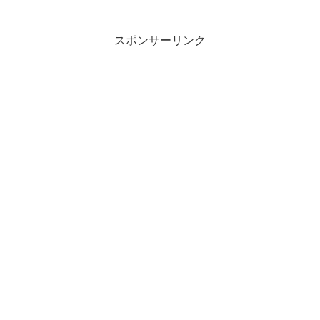
製品を購入して応募すると、抽選で約10
万名様にBEAMS DESIGN プロデュース
グッズが当たります。
スポンサーリンク