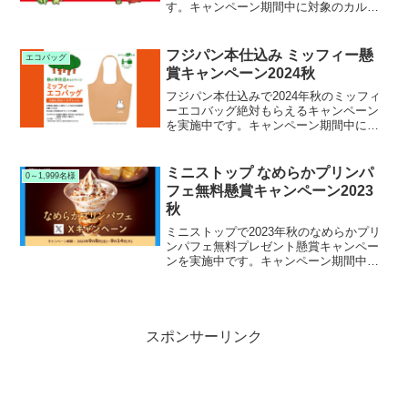
す。キャンペーン期間中に対象のカルビ
ーかっぱえびせんシリーズを購入して応
募すると、抽選で4,000名様にオリジナル
エコバッグが当たります。
フジパン本仕込み ミッフィー懸
エコバッグ
賞キャンペーン2024秋
フジパン本仕込みで2024年秋のミッフィ
ーエコバッグ絶対もらえるキャンペーン
を実施中です。キャンペーン期間中に対
象のフジパン本仕込み等のフジパン製品
を購入して応募すると、フジパン限定ミ
ッフィーエコバッグが絶対もらえます。
ミニストップ なめらかプリンパ
0～1,999名様
フェ無料懸賞キャンペーン2023
秋
ミニストップで2023年秋のなめらかプリ
ンパフェ無料プレゼント懸賞キャンペー
ンを実施中です。キャンペーン期間中に
ミニストップ公式Twitterをフォロー＆RT
して応募すると、抽選で1,000名様にミニ
ストップ なめらかプリンパフェ無料引き
換えクーポンが当たります。
スポンサーリンク