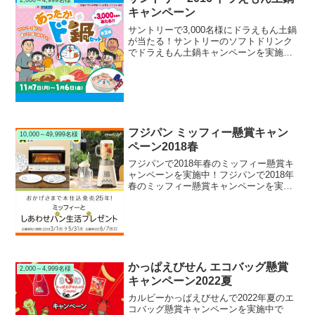
2,000～4,999名様
キャンペーン
サントリーで3,000名様にドラえもん土鍋
が当たる！サントリーのソフトドリンク
でドラえもん土鍋キャンペーンを実施中
です。キャンペーン期間中に対象のサン
トリーソフトドリンクを購入して応募す
ると、抽選で3,000名様にドラえもん土鍋
セットが当た...
フジパン ミッフィー懸賞キャン
10,000～49,999名様
ペーン2018春
フジパンで2018年春のミッフィー懸賞キ
ャンペーンを実施中！フジパンで2018年
春のミッフィー懸賞キャンペーンを実施
中です。キャンペーン期間中にフジパン
本仕込ほか対象のフジパン製品を購入し
て応募すると、抽選で25,000名様にフジ
パン限定ミ...
かっぱえびせん エコバッグ懸賞
2,000～4,999名様
キャンペーン2022夏
カルビーかっぱえびせんで2022年夏のエ
コバッグ懸賞キャンペーンを実施中で