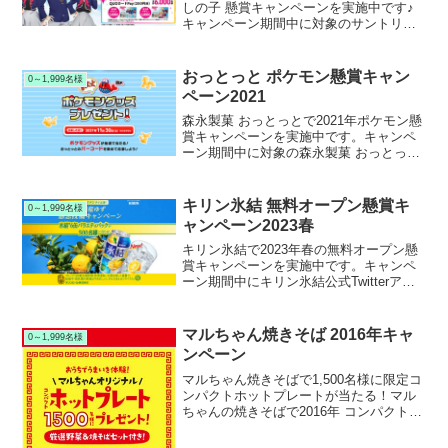
しの子 懸賞キャンペーンを実施中です♪
キャンペーン期間中に対象のサントリー
クラフトボス製品を購入して応募する
と、抽選で6,180名様に推しの子オリジナ
ルサコッシュなどが当たります。
おっとっと ポケモン懸賞キャン
0～1,999名様
ペーン2021
森永製菓 おっとっとで2021年ポケモン懸
賞キャンペーンを実施中です。キャンペ
ーン期間中に対象の森永製菓 おっとっと
を購入して応募すると、抽選で1,000名様
にポケモンエコバッグやポケモンぬいぐ
るみが当たります。
キリン氷結 無料オープン懸賞キ
0～1,999名様
ャンペーン2023春
キリン氷結で2023年春の無料オープン懸
賞キャンペーンを実施中です。キャンペ
ーン期間中にキリン氷結公式Twitterアカ
ウントをフォロー＆引用リツイートして
応募すると、抽選で1,000名様にキリン氷
結 ６缶パックが当たります。
マルちゃん焼きそば 2016年キャ
0～1,999名様
ンペーン
マルちゃん焼きそばで1,500名様に限定コ
ンパクトホットプレートが当たる！マル
ちゃんの焼きそばで2016年 コンパクトホ
ットプレートプレゼントキャンペーンを
実施中です。キャンペーン期間中に対象