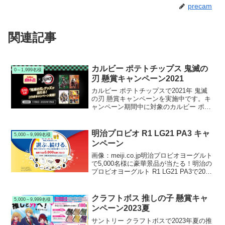
precam
関連記事
カルビー ポテトチップス 鬼滅の
0～1,999名様
刃 懸賞キャンペーン2021
カルビー ポテトチップスで2021年 鬼滅
の刃 懸賞キャンペーンを実施中です。キ
ャンペーン期間中に対象のカルビー ポテ
トチップスを購入して応募すると、抽選
で510名様に鬼滅の刃グッズが当たりま
す。
明治プロビオ R1 LG21 PA3 キャ
5,000～9,999名様
ンペーン
画像：meiji.co.jp明治プロビオヨーグルト
で5,000名様に豪華景品が当たる！明治の
プロビオヨーグルト R1 LG21 PA3で2016
～17豪華プレゼントキャンペーンを実施
中です。キャンペーン期間中に対象のプ
ロビオヨーグルトを購入...
クラフトボス 推しの子 懸賞キャ
5,000～9,999名様
ンペーン2023夏
サントリー クラフトボスで2023年夏の推