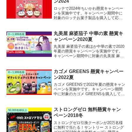
ン2024
ロッテで2024年ちいかわ懸賞キャンペー
ンを実施中です。キャンペーン期間中に
対象のロッテお菓子製品を購入して応募
すると、抽選で500名様にちいかわオリジ
ナル チョコレートファウンテンセットが
当たります。
丸美屋 麻婆茄子 中華の素 懸賞キ
0～1,999名様
ャンペーン2020夏
丸美屋 麻婆茄子の素ほか中華の素で2020
年夏の懸賞キャンペーンを実施中です。
キャンペーン期間中に対象の丸美屋 麻婆
茄子の素ほか中華の素シリーズを購入し
て応募すると、抽選で3,500名様に親子茄
子の抱き枕などが当たります。
カゴメ GREENS 懸賞キャンペー
0～1,999名様
ン2022夏
カゴメ GREENSで2022年夏の懸賞キャン
ペーンを実施中です。キャンペーン期間
中に対象のカゴメ GREENSを購入して応
募すると、抽選で1,000名様にPayPayポ
イントまたはオリジナルグラスまたは防
水Bluetoothスピーカーが当たります。
ストロングゼロ 無料懸賞キャン
50,000名様以上
ペーン2018冬
ストロングゼロ引換クーポンが20万名様
に無料で当たる！サントリー ストロング