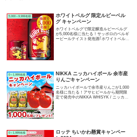
ホワイトベルグ 限定ルビーベル
5,000～9,999名様
グ キャンペーン
ホワイトベルグで限定醸造ルビーベルグ
が5,000名様に当たる！サッポロのベルギ
ービールテイスト発泡酒｢ホワイトベル
グ｣でキャンペーンを実施中です。キャン
ペーン期間中に対象のホワイトベルグを
購入して応募すると、抽選で総計5,000名
様に限定醸...
NIKKA ニッカハイボール 余市産
0～1,999名様
りんごキャンペーン
ニッカハイボールで余市産りんごが1,000
名様に当たる！アサヒビールから期間限
定で発売中のNIKKA WHISYK / ニッカウ
イスキー｢ニッカハイボール 期間限定 余
市りんご｣でキャンペーンを実施中です。
キャンペーン期間中に対象の｢ニッカ...
ロッテ ちいかわ懸賞キャンペー
0～1,999名様