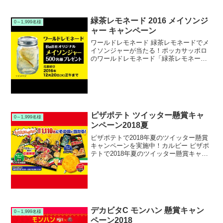
緑茶レモネード 2016 メイソンジ
0～1,999名様
ャー キャンペーン
ワールドレモネード 緑茶レモネードでメ
イソンジャーが当たる！ポッカサッポロ
のワールドレモネード「緑茶レモネー
ド」でメイソンジャーキャンペーンを実
施中です。キャンペーン期間中に対象の
緑茶レモネードを購入して応募すると、
抽選で500名様にBal...
ピザポテト ツイッター懸賞キャ
0～1,999名様
ンペーン2018夏
ピザポテトで2018年夏のツイッター懸賞
キャンペーンを実施中！カルビー ピザポ
テトで2018年夏のツイッター懸賞キャン
ペーンを実施中です。キャンペーン期間
中にカルビー公式ツイッターアカウント
をフォローしてキャンペーンサイトから
応募すると、抽...
デカビタC モンハン 懸賞キャン
0～1,999名様
ペーン2018