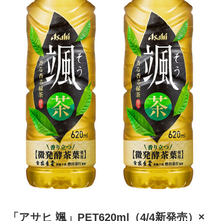
「アサヒ 颯」PET620ml（4/4新発売）×