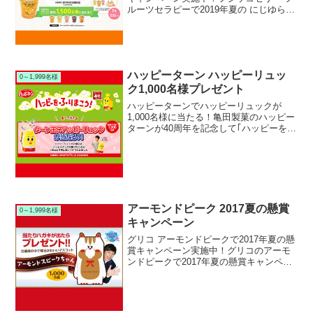
ルーツセラピーで2019年夏の にじゆら懸
賞キャンペーンを実施中です。キャンペ
ーン期間中に対象のフジッコゼリー フル
ーツセラピーを購入して応募すると、抽
選で1,5...
ハッピーターン ハッピーリュッ
0～1,999名様
ク1,000名様プレゼント
ハッピーターンでハッピーリュックが
1,000名様に当たる！亀田製菓のハッピー
ターンが40周年を記念して｢ハッピーをふ
りまこう！キャンペーン｣を実施中です。
キャンペーン期間中に対象のハッピータ
ーンを購入して応募すると、抽選で総計
1,000名様...
アーモンドピーク 2017夏の懸賞
0～1,999名様
キャンペーン
グリコ アーモンドピークで2017年夏の懸
賞キャンペーン実施中！グリコのアーモ
ンドピークで2017年夏の懸賞キャンペー
ンを実施中です。キャンペーン期間中に
対象のグリコ アーモンドピークを購入し
て当たりハガキが出た1,000名様に、限定
のアー...