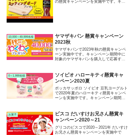
の懸賞キャンペーンを実施中です。キャ
ンペーン期間中に対象のサントリー 黒烏
龍茶を購入すると、Tastemade オリジナ
ルカッティングボードが当たります。懸
賞...
ヤマザキパン 懸賞キャンペーン
10,000～49,999名様
2023秋
ヤマザキパンで2023年秋の懸賞キャンペ
ーン実施中です。キャンペーン期間中に
対象のヤマザキパンを購入して応募する
と、抽選で40,000名様にディズニーチケ
ット等が当たります。
ソイビオ ハローキティ懸賞キャ
0～1,999名様
ンペーン2020夏
ポッカサッポロ ソイビオ 豆乳ヨーグルト
で2020年夏のハローキティ懸賞キャンペ
ーンを実施中です。キャンペーン期間中
に対象のポッカサッポロ ソイビオ 豆乳ヨ
ーグルトを購入して応募すると、抽選で
400名様にハローキティオリジナル ヨー
ビスコ だいすけお兄さん懸賞キ
お菓子
グルトボウルやぬいぐるみ、QUOカード
ャンペーン2020～21
が当たります。
グリコのビスコで2020～2021年 だいすけ
お兄さん懸賞キャンペーンを実施中で