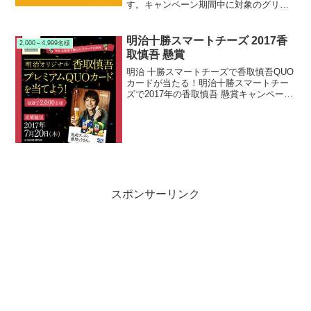
す。キャンペーン期間中に対象のグリコ
ビスコを購入すると、だいすけお兄さん
と歌って踊れる「ビスコありがとうソン
グ」限定フルバージョン動画が見られま
明治十勝スマートチーズ 2017香
2,000～4,999名様
す。
取慎吾 懸賞
明治 十勝スマートチーズで香取慎吾QUO
カードが当たる！明治十勝スマートチー
ズで2017年の香取慎吾 懸賞キャンペーン
を実施中です。キャンペーン期間中に対
象の明治 十勝スマートチーズを購入して
応募すると、抽選で2,000名様に香取慎吾
QUO...
スポンサーリンク