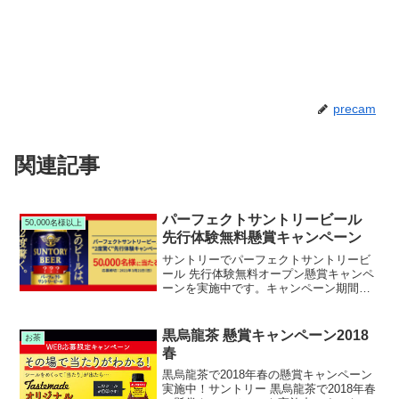
precam
関連記事
パーフェクトサントリービール
50,000名様以上
先行体験無料懸賞キャンペーン
サントリーでパーフェクトサントリービ
ール 先行体験無料オープン懸賞キャンペ
ーンを実施中です。キャンペーン期間中
にキャンペーンサイトから応募すると、
抽選で50,000名様にサントリー パーフェ
クトサントリービールが発売先行で当た
黒烏龍茶 懸賞キャンペーン2018
お茶
ります。
春
黒烏龍茶で2018年春の懸賞キャンペーン
実施中！サントリー 黒烏龍茶で2018年春