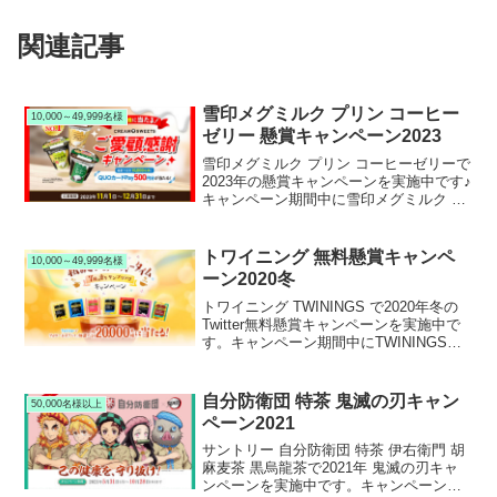
関連記事
雪印メグミルク プリン コーヒー
10,000～49,999名様
ゼリー 懸賞キャンペーン2023
雪印メグミルク プリン コーヒーゼリーで
2023年の懸賞キャンペーンを実施中です♪
キャンペーン期間中に雪印メグミルク プ
リン コーヒーゼリーなどを購入して応募
すると、抽選で10,000名様にQUOカード
Pay 500円分が当たります。
トワイニング 無料懸賞キャンペ
10,000～49,999名様
ーン2020冬
トワイニング TWININGS で2020年冬の
Twitter無料懸賞キャンペーンを実施中で
す。キャンペーン期間中にTWININGS公
式Twitterをフォロー＆RTリツイートして
応募すると、抽選で総計20,000名様にト
ワイニング TWININGS ７種の香りサンプ
自分防衛団 特茶 鬼滅の刃キャン
50,000名様以上
リングセットが当たります。
ペーン2021
サントリー 自分防衛団 特茶 伊右衛門 胡
麻麦茶 黒烏龍茶で2021年 鬼滅の刃キャ
ンペーンを実施中です。キャンペーン期