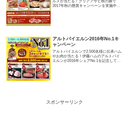
ルメが当たる！クリアアサヒ秋の膳で
2017年秋の懸賞キャンペーンを実施中で
す。キャンペーン期間中に対象のクリア
アサヒ秋の膳６缶パックまたは24缶入り
ケースカートンを購入すると、総計2,000
名様に厳...
アルトバイエルン2016年No.1キ
2,000～4,999名様
ャンペーン
アルトバイエルンで2,500名様に伝承ハム
やお肉が当たる！伊藤ハムのアルトバイ
エルンが2016年シェアNo.1を記念してキ
ャンペーンを実施中です。キャンペーン
期間中に対象のアルトバイエルンを購入
して応募すると、抽選で2,500名様に伝承
ハム...
スポンサーリンク