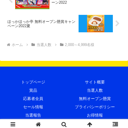
ーン2022
ほっかほっか亭 無料オープン懸賞キャン
ペーン2022夏
ホーム
当選人数
2,000～4,999名様
トップページ
サイト概要
賞品
当選人数
応募者全員
無料オープン懸賞
セール情報
プライバシーポリシー
当選報告
お得情報
© 2015 プレキャンクラブ.