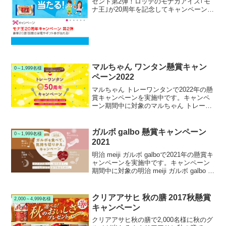
ゼント第2弾！ロッテのモナカアイス｢モ
ナ王｣が20周年を記念してキャンペーン第
２弾を実施中です。キャンペーン期間中
に対象の｢モナ王｣を購入して応募する
と、抽選で総計1,500名様に豪華プレゼン
トが...
マルちゃん ワンタン懸賞キャン
0～1,999名様
ペーン2022
マルちゃん トレーワンタンで2022年の懸
賞キャンペーンを実施中です。キャンペ
ーン期間中に対象のマルちゃん トレーワ
ンタンを購入して応募すると、抽選で
1,000名様にマルちゃんワンタンシリーズ
詰合せまたは選べる電子マネーなどが当
ガルボ galbo 懸賞キャンペーン
0～1,999名様
たります。
2021
明治 meiji ガルボ galboで2021年の懸賞キ
ャンペーンを実施中です。キャンペーン
期間中に対象の明治 meiji ガルボ galbo シ
リーズを購入して応募すると、抽選でワ
イヤレスイヤホンやQUOカード等が当た
ります。
クリアアサヒ 秋の膳 2017秋懸賞
2,000～4,999名様
キャンペーン
クリアアサヒ秋の膳で2,000名様に秋のグ