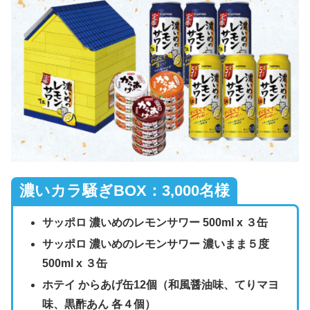
濃いカラ騒ぎBOX：3,000名様
サッポロ 濃いめのレモンサワー 500ml x ３缶
サッポロ 濃いめのレモンサワー 濃いまま５度
500ml x ３缶
ホテイ からあげ缶12個（和風醤油味、てりマヨ
味、黒酢あん 各４個）