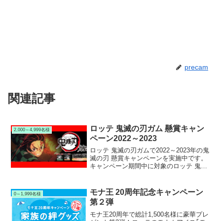
precam
関連記事
ロッテ 鬼滅の刃ガム 懸賞キャン
2,000～4,999名様
ペーン2022～2023
ロッテ 鬼滅の刃ガムで2022～2023年の鬼
滅の刃 懸賞キャンペーンを実施中です。
キャンペーン期間中に対象のロッテ 鬼滅
の刃ガムを購入して応募すると、抽選で
2,100名様に海洋堂特製 鬼滅の刃オリジ
ナルフィギュアまたは鬼滅の刃トミカな
モナ王 20周年記念キャンペーン
0～1,999名様
どが当たります。
第２弾
モナ王20周年で総計1,500名様に豪華プレ