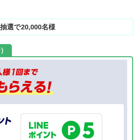
選で20,000名様
で）