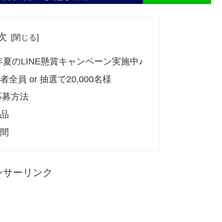
次
年夏のLINE懸賞キャンペーン実施中♪
員 or 抽選で20,000名様
応募方法
商品
期間
ンサーリンク