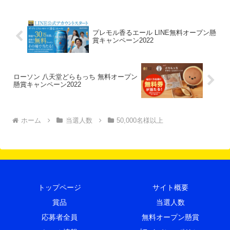
プレモル香るエール LINE無料オープン懸
賞キャンペーン2022
ローソン 八天堂どらもっち 無料オープン
懸賞キャンペーン2022
ホーム
当選人数
50,000名様以上
トップページ
サイト概要
賞品
当選人数
応募者全員
無料オープン懸賞