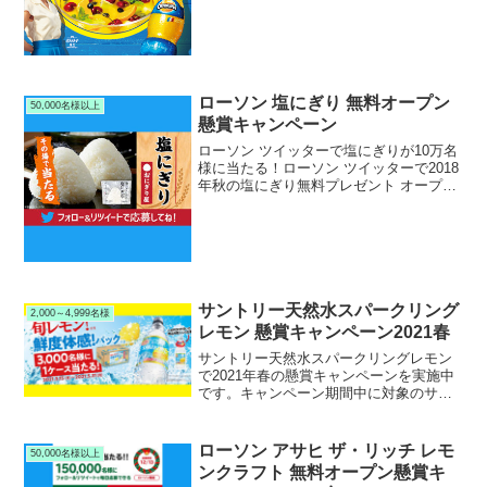
間中にキャンペーンサイトから応募する
と、抽選で1,000名様にオランジーナ限定
フレン...
ローソン 塩にぎり 無料オープン
50,000名様以上
懸賞キャンペーン
ローソン ツイッターで塩にぎりが10万名
様に当たる！ローソン ツイッターで2018
年秋の塩にぎり無料プレゼント オープン
懸賞キャンペーンを実施中です。キャン
ペーン期間中にローソン公式ツイッター
アカウントをフォローしてRTリツイート
すると、抽...
サントリー天然水スパークリング
2,000～4,999名様
レモン 懸賞キャンペーン2021春
サントリー天然水スパークリングレモン
で2021年春の懸賞キャンペーンを実施中
です。キャンペーン期間中に対象のサン
トリー天然水スパークリングレモンを購
入して応募すると、抽選で3,000名様にサ
ントリー天然水スパークリングレモン 鮮
ローソン アサヒ ザ・リッチ レモ
50,000名様以上
度体感パックが当たります。
ンクラフト 無料オープン懸賞キ