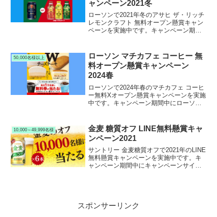
ャンペーン2021冬
ローソンで2021年冬のアサヒ ザ・リッチ
レモンクラフト 無料オープン懸賞キャン
ペーンを実施中です。キャンペーン期間
中にローソン公式TwitterをフォローRTリ
ツイートして応募すると、抽選で150,000
名様にアサヒザ・リッチ またはレモンク
ローソン マチカフェ コーヒー 無
50,000名様以上
ラフト ローソン無料引換クーポンが当た
料オープン懸賞キャンペーン
ります。
2024春
ローソンで2024年春のマチカフェ コーヒ
ー無料Xオープン懸賞キャンペーンを実施
中です。キャンペーン期間中にローソン
公式Xをフォロー＆リポストして応募する
と、抽選で毎日１万名様 合計５万名様に
ローソン マチカフェ コーヒーが当たりま
金麦 糖質オフ LINE無料懸賞キャ
10,000～49,999名様
す。
ンペーン2021
サントリー 金麦糖質オフで2021年のLINE
無料懸賞キャンペーンを実施中です。キ
ャンペーン期間中にキャンペーンサイト
からLINEアカウントでログインして応募
すると、抽選で10,000名様にサントリー
金麦 糖質オフが当たります。
スポンサーリンク