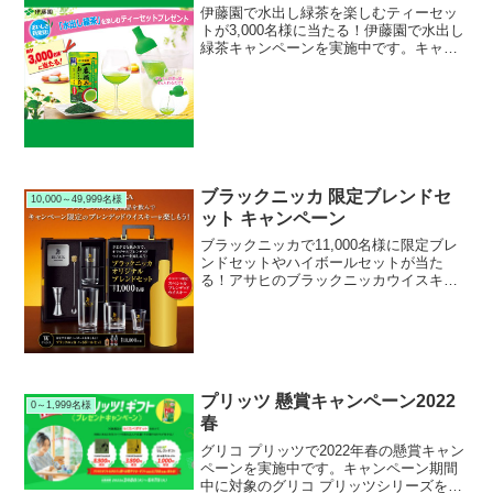
伊藤園で水出し緑茶を楽しむティーセッ
トが3,000名様に当たる！伊藤園で水出し
緑茶キャンペーンを実施中です。キャン
ペーン期間中に対象の伊藤園製品を購入
して応募すると、抽選で3,000名様に水出
し緑茶を楽しむティーセットが当たりま
す！プレゼン...
ブラックニッカ 限定ブレンドセ
10,000～49,999名様
ット キャンペーン
ブラックニッカで11,000名様に限定ブレ
ンドセットやハイボールセットが当た
る！アサヒのブラックニッカウイスキー
で限定ブレンデッドウイスキーキャンペ
ーンを実施中です。キャンペーン期間中
に対象のブラックニッカを購入して応募
すると、抽選で総計1...
プリッツ 懸賞キャンペーン2022
0～1,999名様
春
グリコ プリッツで2022年春の懸賞キャン
ペーンを実施中です。キャンペーン期間
中に対象のグリコ プリッツシリーズを購