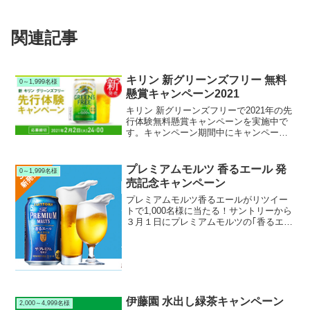
関連記事
キリン 新グリーンズフリー 無料
0～1,999名様
懸賞キャンペーン2021
キリン 新グリーンズフリーで2021年の先
行体験無料懸賞キャンペーンを実施中で
す。キャンペーン期間中にキャンペーン
サイトのから無料で応募すると、抽選で
1,000名様にキリン 新グリーンズフリー
350ml缶 x ２本セットが当たります。
プレミアムモルツ 香るエール 発
0～1,999名様
売記念キャンペーン
プレミアムモルツ香るエールがリツイー
トで1,000名様に当たる！サントリーから
３月１日にプレミアムモルツの｢香るエー
ル｣が新発売されました。現在発売記念キ
ャンペーンを実施中です。キャンペーン
期間中にツイッターで公式アカウントの
ツイートをリツ...
伊藤園 水出し緑茶キャンペーン
2,000～4,999名様