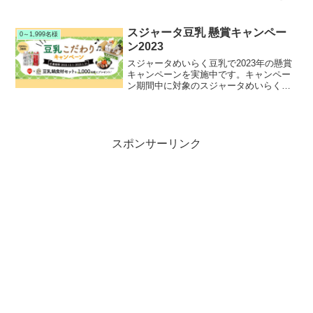
入して応募すると、抽選で1,700名様にア
クタスギフトカタログまたは選べる電子
マネーギフトが当たります。
スジャータ豆乳 懸賞キャンペー
0～1,999名様
ン2023
スジャータめいらく豆乳で2023年の懸賞
キャンペーンを実施中です。キャンペー
ン期間中に対象のスジャータめいらく豆
乳シリーズを購入して応募すると、抽選
で1,000名様にOisix オイシックス 豆乳鍋
食材セットが当たります。
スポンサーリンク