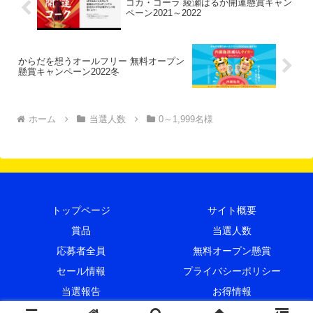
コカ・コーラ 綾瀬はるか開運懸賞キャン
ペーン2021～2022
からだを想うオールフリー 無料オープン
懸賞キャンペーン2022冬
ホーム
当選人数
0～1,999名様
トップページ
サイト概要
賞品
当選人数
応募者全員
無料オープン懸賞
セール情報
プライバシーポリシー
当選報告
お得情報