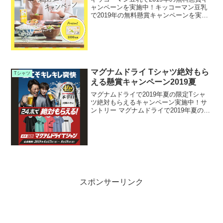
ャンペーンを実施中！キッコーマン豆乳
で2019年の無料懸賞キャンペーンを実施
中です。キャンペーン期間中にツイッタ
ーやインスタグラムで投稿して無料応募
すると、抽選で1,000名様にキッコーマン
豆乳オリジ...
マグナムドライ Tシャツ絶対もら
Tシャツ
える懸賞キャンペーン2019夏
マグナムドライで2019年夏の限定Tシャ
ツ絶対もらえるキャンペーン実施中！サ
ントリー マグナムドライで2019年夏の限
定Tシャツ絶対もらえる懸賞キャンペーン
を実施中です。キャンペーン期間中に対
象のサントリー マグナムドライを購入し
て応募する...
スポンサーリンク