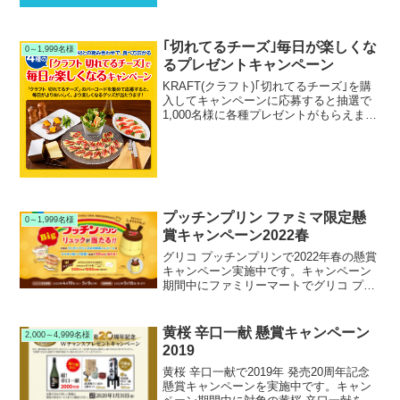
と、抽...
｢切れてるチーズ｣毎日が楽しくな
0～1,999名様
るプレゼントキャンペーン
KRAFT(クラフト)｢切れてるチーズ｣を購
入してキャンペーンに応募すると抽選で
1,000名様に各種プレゼントがもらえま
す。
プッチンプリン ファミマ限定懸
0～1,999名様
賞キャンペーン2022春
グリコ プッチンプリンで2022年春の懸賞
キャンペーン実施中です。キャンペーン
期間中にファミリーマートでグリコ プッ
チンプリンシリーズを購入して応募する
と、抽選で1,050名様にプッチンプリンリ
ュックまたはAmazonギフト券が当たりま
黄桜 辛口一献 懸賞キャンペーン
2,000～4,999名様
す。
2019
黄桜 辛口一献で2019年 発売20周年記念
懸賞キャンペーンを実施中です。キャン