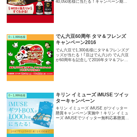
40,050名様に当たる！キャンペーン期間
中に伊藤園から発売中のTULLY’S(タリー
ズ)のボトル缶コーヒーを購入すると、抽
選で総計40,050名様にタリーズ...
でん六豆60周年 タマ＆フレンズ
0～1,999名様
キャンペーン2016
でん六豆で1,300名様にタマ＆フレンズグ
ッズが当たる！｢豆はでん六｣の でん六豆
が60周年を記念して2016年タマ＆フレン
ズキャンペーンを実施中です。キャンペ
ーン期間中に対象のでん六豆を購入して
応募すると、抽選で1,300名様にでん六限
定...
キリン イミューズ iMUSE ツイッ
0～1,999名様
ターキャンペーン
キリン イミューズ iMUSE がツイッター
懸賞キャンペーン実施中！キリン イミュ
ーズ iMUSEでツイッター無料応募懸賞キ
ャンペーンを実施中です。キャンペーン
期間中にキリンビバレッジ公式ツイッタ
ーをフォローして指定ツイートをRTする