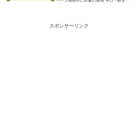
ペーン期間中に対象の黄桜 辛口一献を購
入して応募すると、抽選で2,220名様に超
辛口一献や赤津焼ぐい呑み・有田焼辛口
一献サーバー等が当たります。
スポンサーリンク