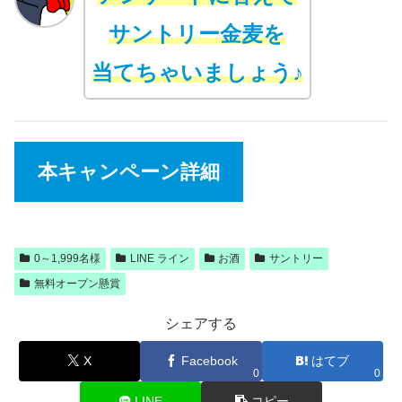
サントリー金麦を
当てちゃいましょう♪
本キャンペーン詳細
0～1,999名様
LINE ライン
お酒
サントリー
無料オープン懸賞
シェアする
X
Facebook
はてブ
0
0
LINE
コピー