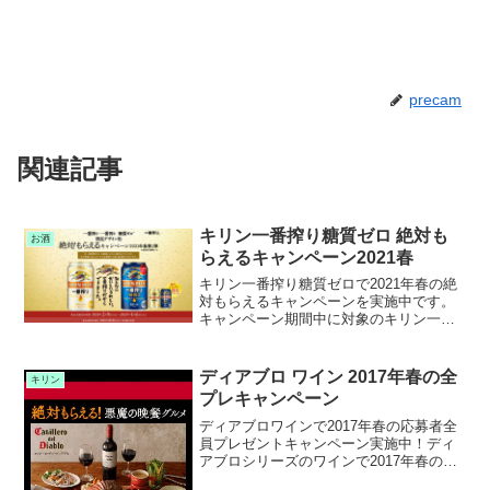
precam
関連記事
キリン一番搾り糖質ゼロ 絶対も
お酒
らえるキャンペーン2021春
キリン一番搾り糖質ゼロで2021年春の絶
対もらえるキャンペーンを実施中です。
キャンペーン期間中に対象のキリン一番
搾り糖質ゼロを購入して応募すると、キ
リン一番搾り限定デザイン缶やオリジナ
ルビアグラスが絶対もらえます。
ディアブロ ワイン 2017年春の全
キリン
プレキャンペーン
ディアブロワインで2017年春の応募者全
員プレゼントキャンペーン実施中！ディ
アブロシリーズのワインで2017年春の応
募者全員プレゼントキャンペーン実施中