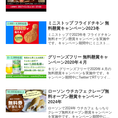
です。キャンペーン期間中にディアブロ
シリーズのワインを購入して応募する
と、応募者全員に悪...
ミニストップ フライドチキン 無
2,000～4,999名様
料懸賞キャンペーン2023冬
ミニストップで2023年冬 フライドチキン
無料オープン懸賞キャンペーンを実施中
です。キャンペーン期間中にミニストッ
プ公式Xアカウントをフォロー＆リポスト
して応募すると、抽選で2,000名様にミニ
ストップ 極旨フライドチキン無料引き換
グリーンズフリー 無料懸賞キャ
0～1,999名様
えクーポンが当たります。
ンペーン2020年４月
キリン グリーンズフリーで2020年４月の
無料懸賞キャンペーンを実施中です。キ
ャンペーン期間中にTwitterでRTリツイー
トして応募すると、抽選で1,000名様にキ
リン グリーンズフリー 350ml缶 x ２本が
当たります。
ローソン ウチカフェ クレープ無
50,000名様以上
料オープン懸賞キャンペーン
2024年
ローソンで2024年 ウチカフェ もっちり
クレープ無料Xオープン懸賞キャンペーン
を実施中です。キャンペーン期間中にロ