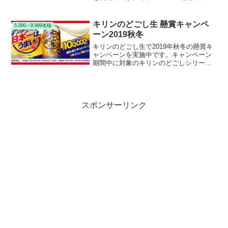
ーソン公式Xをフォロー＆リポストして応
募すると、抽選で毎日１万名様 合計５万
名様にローソン ウチカフェ もっちりクレ
キリンのどごし生 懸賞キャンペ
5,000～9,999名様
ープが当たります。
ーン2019秋冬
キリンのどごし生で2019年秋冬の懸賞キ
ャンペーンを実施中です。キャンペーン
期間中に対象のキリンのどごしシリーズ
を購入して応募すると、抽選で8,000名様
にキリンのどごし生が当たります。
スポンサーリンク