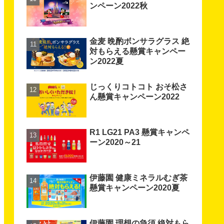
ンペーン2022秋
金麦 晩酌ボンサラグラス 絶
対もらえる懸賞キャンペー
ン2022夏
じっくりコトコト おそ松さ
ん懸賞キャンペーン2022
R1 LG21 PA3 懸賞キャンペ
ーン2020～21
伊藤園 健康ミネラルむぎ茶
懸賞キャンペーン2020夏
伊藤園 理想の急須 絶対もら