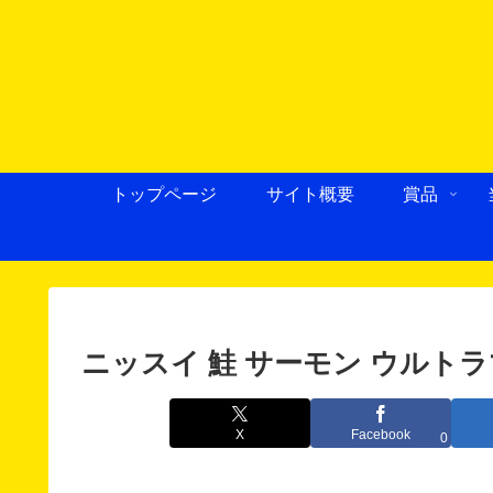
トップページ
サイト概要
賞品
ニッスイ 鮭 サーモン ウルト
X
Facebook
0