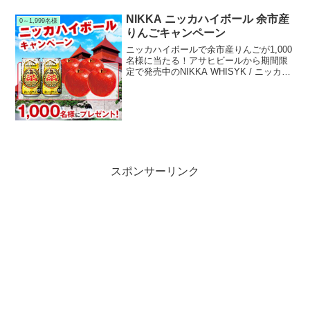
て応募すると、抽選で1,000名様に劇場版
ポケットモンスター ココ オリジナル親子
NIKKA ニッカハイボール 余市産
0～1,999名様
タオルが当たります。
りんごキャンペーン
ニッカハイボールで余市産りんごが1,000
名様に当たる！アサヒビールから期間限
定で発売中のNIKKA WHISYK / ニッカウ
イスキー｢ニッカハイボール 期間限定 余
市りんご｣でキャンペーンを実施中です。
キャンペーン期間中に対象の｢ニッカ...
スポンサーリンク