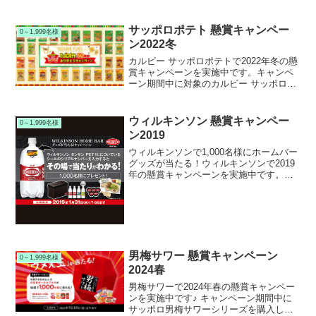
トして応募すると、抽選で50名様に怪獣
８号オリジナルお菓子ストッカーが当た
ります。
サッポロポテト 懸賞キャンペー
0～1,999名様
ン2022冬
カルビー サッポロポテトで2022年冬の懸
賞キャンペーンを実施中です。キャンペ
ーン期間中に対象のカルビー サッポロポ
テトを購入して応募すると、抽選で500名
様にオリジナルトートバッグなどが当た
ります。
ウィルキンソン 懸賞キャンペー
0～1,999名様
ン2019
ウィルキンソンで1,000名様にホームバー
グッズが当たる！ウィルキンソンで2019
年の懸賞キャンペーンを実施中です。キ
ャンペーン期間中に対象のウィルキンソ
ン タンサン 1Lペットボトルを購入して応
募すると、抽選で1,000名様にウィルキン
ソ...
男梅サワー 懸賞キャンペーン
0～1,999名様
2024春
男梅サワーで2024年春の懸賞キャンペー
ンを実施中です♪ キャンペーン期間中に
サッポロ男梅サワーシリーズを購入して