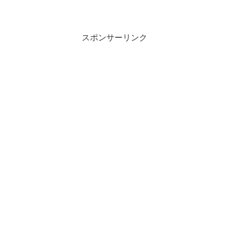
応募すると、抽選で1,000名様に駄菓子詰
め合わせ入り男梅サワー ウメぇ玉が当た
ります。
スポンサーリンク