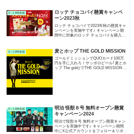
ロッテ チョコパイ懸賞キャンペ
0～1,999名様
ーン2023秋
ロッテ チョコパイで2023年秋の懸賞キャ
ンペーンを実施中です♪ キャンペーン期
間中に対象のロッテ チョコパイを購入し
て応募すると、抽選で1,000名様に大きく
なっちゃったチョコパイが当たります。
麦とホップ THE GOLD MISSION
0～1,999名様
ゴールドミッションでQUOカード100万
円を手に入れろ！サッポロビール｢麦とホ
ップ The gold｣でTHE GOLD MISSION キ
ャンペーンを実施中です。キャンペーン
期間中にキャンペーンサイトでミッショ
ンをクリアすると抽選で総計1...
明治 怪獣８号 無料オープン懸賞
0～1,999名様
キャンペーン2024
明治で怪獣８号 無料オープン懸賞キャン
ペーンを実施中です♪ キャンペーン期間
中にX公式アカウントをフォロー＆リポス