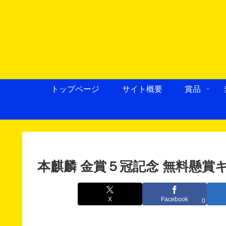
トップページ
サイト概要
賞品
本麒麟 金賞５冠記念 無料懸賞キ
X
Facebook
0