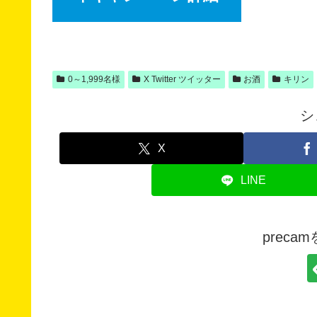
0～1,999名様
X Twitter ツイッター
お酒
キリン
シ
X
LINE
prec