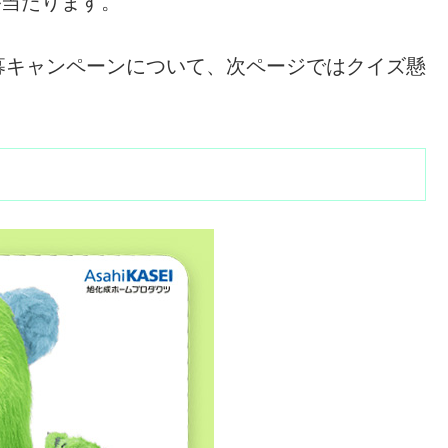
ドが当たります。
募キャンペーンについて、次ページではクイズ懸
。