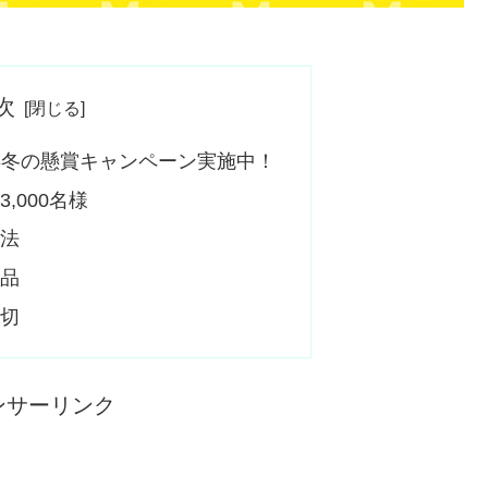
次
9年冬の懸賞キャンペーン実施中！
,000名様
方法
商品
締切
ンサーリンク