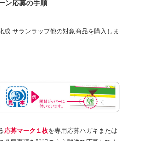
ーン応募の手順
化成 サランラップ他の対象商品を購入しま
る
応募マーク１枚
を専用応募ハガキまたは