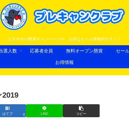
おすすめの懸賞キャンペーンや、お得なセール情報紹介サイト
当選人数
応募者全員
無料オープン懸賞
セー
お得情報
019
はてブ
LINE
コピー
0