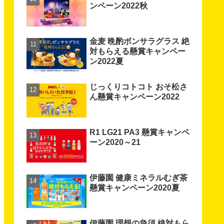
ンペーン2022秋
金麦 晩酌ボンサラグラス 絶
対もらえる懸賞キャンペー
ン2022夏
じっくりコトコト おそ松さ
ん懸賞キャンペーン2022
R1 LG21 PA3 懸賞キャンペ
ーン2020～21
伊藤園 健康ミネラルむぎ茶
懸賞キャンペーン2020夏
伊藤園 理想の急須 絶対もら